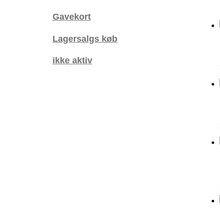
Gavekort
Lagersalgs køb
ikke aktiv