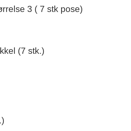
relse 3 ( 7 stk pose)
kel (7 stk.)
.)