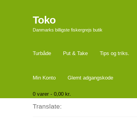
Toko
Spring
Spring
til
til
Danmarks billigste fiskergrejs butik
navigation
indhold
Turbåde
Put & Take
Tips og triks.
Min Konto
Glemt adgangskode
0
varer -
0,00
kr.
Translate: