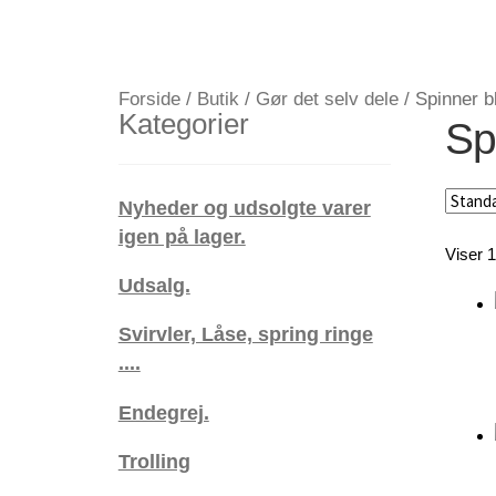
Forside
/
Butik
/
Gør det selv dele
/
Spinner b
Kategorier
Sp
Nyheder og udsolgte varer
igen på lager.
Viser 1
Udsalg.
Svirvler, Låse, spring ringe
....
Endegrej.
Trolling