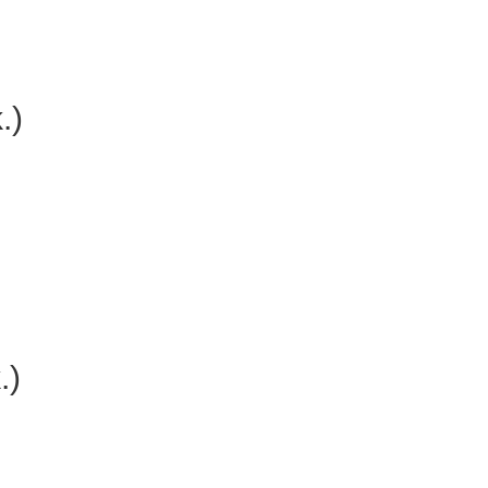
.)
.)