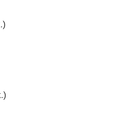
.)
.)