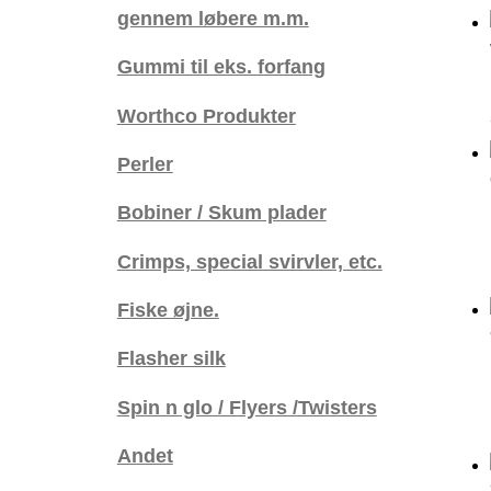
gennem løbere m.m.
Gummi til eks. forfang
Worthco Produkter
Perler
Bobiner / Skum plader
Crimps, special svirvler, etc.
Fiske øjne.
Flasher silk
Spin n glo / Flyers /Twisters
Andet