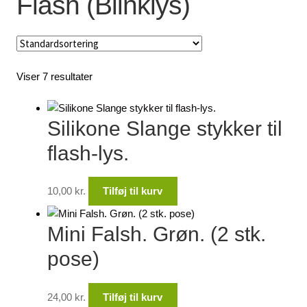
Flash (Blinklys)
Lagersalg
Min Konto
Viser 7 resultater
Glemt adgangskode
Silikone Slange stykker til
flash-lys.
10,00
kr.
Tilføj til kurv
Mini Falsh. Grøn. (2 stk.
pose)
24,00
kr.
Tilføj til kurv