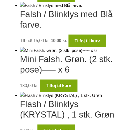
Falsh / Blinklys med Blå
farve.
Den
Den
Tilbud!
15,00
kr.
10,00
kr.
Tilføj til kurv
oprindelige
aktuelle
pris
pris
Mini Falsh. Grøn. (2 stk.
var:
er:
15,00 kr..
10,00 kr..
pose)—– x 6
130,00
kr.
Tilføj til kurv
Flash / Blinklys
(KRYSTAL) , 1 stk. Grøn