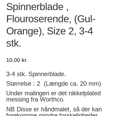
Spinnerblade ,
Lagersalg
Flouroserende, (Gul-
Min Konto
Orange), Size 2, 3-4
Glemt adgangskode
stk.
10,00
kr.
3-4 stk. Spinnerblade.
Størrelse : 2 (Længde ca. 20 mm)
Under malingen er det nikkelplated
messing fra Worthco.
NB Disse er håndmalet, så der kan
forekomme mindre forskeligheder.