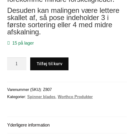
Desuden kan malingen være lettere
skallet af, så pose indeholder 3 i
første sortering eller 4 med midre
afskalning.
15 på lager
Spinnerblade
Tilføj til kurv
,
Flouroserende,
(Gul-
Orange),
Varenummer (SKU):
Z807
Size
Kategorier:
Spinner blades
,
Worthco Produkter
2,
3-
4
Yderligere information
stk.
antal