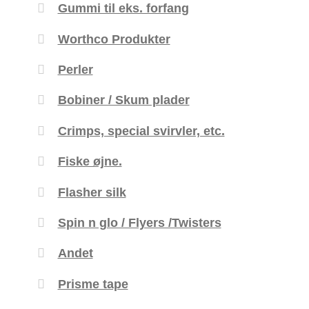
Gummi til eks. forfang
Worthco Produkter
Perler
Bobiner / Skum plader
Crimps, special svirvler, etc.
Fiske øjne.
Flasher silk
Spin n glo / Flyers /Twisters
Andet
Prisme tape