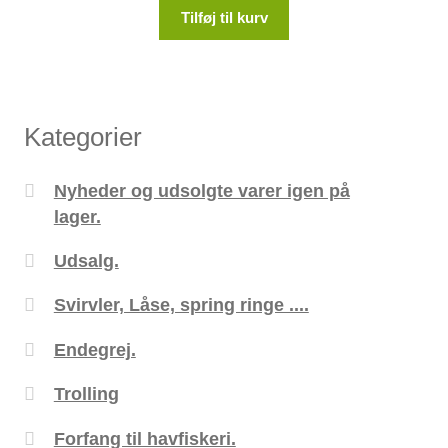
Tilføj til kurv
Kategorier
Nyheder og udsolgte varer igen på
lager.
Udsalg.
Svirvler, Låse, spring ringe ....
Endegrej.
Trolling
Forfang til havfiskeri.