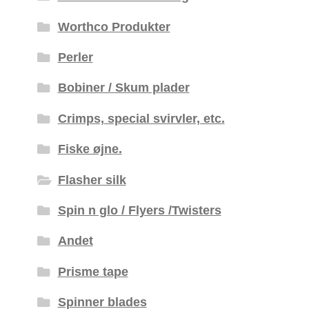
Worthco Produkter
Perler
Bobiner / Skum plader
Crimps, special svirvler, etc.
Fiske øjne.
Flasher silk
Spin n glo / Flyers /Twisters
Andet
Prisme tape
Spinner blades