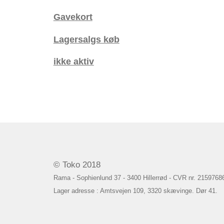
Gavekort
Lagersalgs køb
ikke aktiv
© Toko 2018
Rama - Sophienlund 37 - 3400 Hillerrød - CVR nr. 2159768
Lager adresse : Amtsvejen 109, 3320 skævinge. Dør 41.