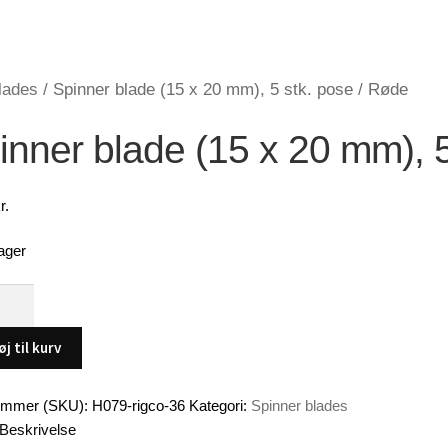
lades
/
Spinner blade (15 x 20 mm), 5 stk. pose / Røde
inner blade (15 x 20 mm), 5
r.
ager
r
øj til kurv
ummer (SKU):
H079-rigco-36
Kategori:
Spinner blades
Beskrivelse