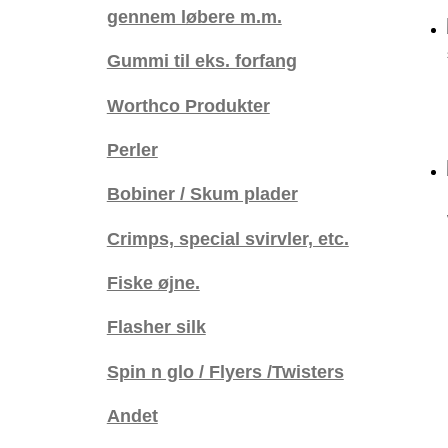
gennem løbere m.m.
Gummi til eks. forfang
Worthco Produkter
Perler
Bobiner / Skum plader
Crimps, special svirvler, etc.
Fiske øjne.
Flasher silk
Spin n glo / Flyers /Twisters
Andet