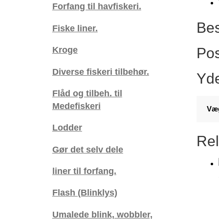
Forfang til havfiskeri.
stk.
pose
Bes
Fiske liner.
/
Røde
Kroge
Pos
antal
Diverse fiskeri tilbehør.
Yde
Flåd og tilbeh. til
Medefiskeri
Væ
Lodder
Rel
Gør det selv dele
liner til forfang.
Flash (Blinklys)
Umalede blink, wobbler,