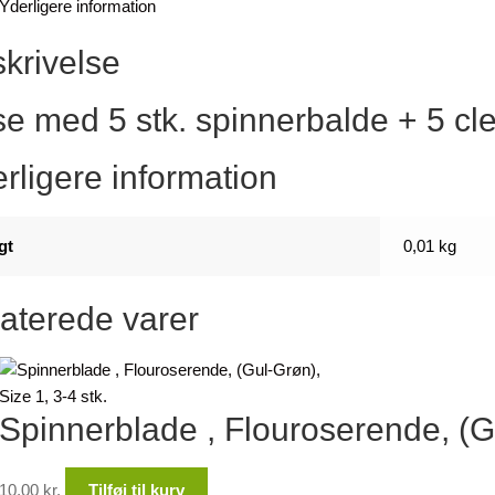
Yderligere information
krivelse
e med 5 stk. spinnerbalde + 5 cle
rligere information
gt
0,01 kg
aterede varer
Spinnerblade , Flouroserende, (Gu
10,00
kr.
Tilføj til kurv