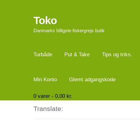
Toko
Spring
Spring
til
til
Danmarks billigste fiskergrejs butik
navigation
indhold
Turbåde
Put & Take
Tips og triks.
Min Konto
Glemt adgangskode
0
varer -
0,00
kr.
Translate: