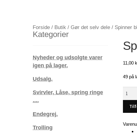
Forside
/
Butik
/
Gør det selv dele
/
Spinner b
Kategorier
Sp
Nyheder og udsolgte varer
11,00
k
igen på lager.
49 på l
Udsalg.
Spinne
Svirvler, Låse, spring ringe
blade
....
(15
Tilf
x
Endegrej.
20
Varen
Trolling
mm),
5