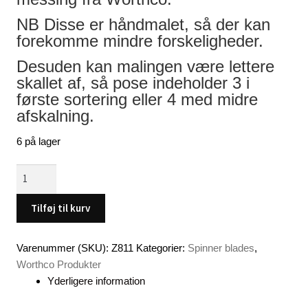
NB Disse er håndmalet, så der kan
forekomme mindre forskeligheder.
Desuden kan malingen være lettere
skallet af, så pose indeholder 3 i
første sortering eller 4 med midre
afskalning.
6 på lager
Spinnerblade
,
Flouroserende,
Tilføj til kurv
(Orange-
Gul),
Varenummer (SKU):
Z811
Kategorier:
Spinner blades
,
Size
Worthco Produkter
3
Yderligere information
,
3-