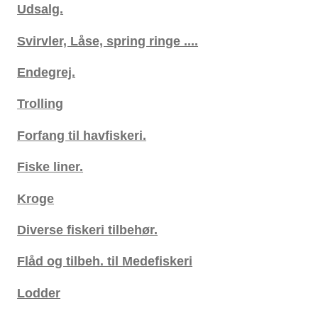
Udsalg.
Svirvler, Låse, spring ringe ....
Endegrej.
Trolling
Forfang til havfiskeri.
Fiske liner.
Kroge
Diverse fiskeri tilbehør.
Flåd og tilbeh. til Medefiskeri
Lodder