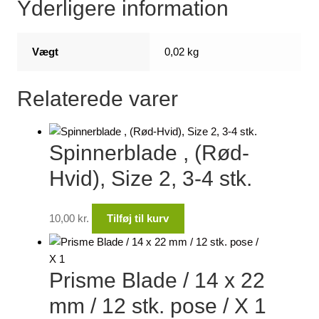
Yderligere information
4
stk.
antal
Vægt
0,02 kg
Relaterede varer
Spinnerblade , (Rød-
Hvid), Size 2, 3-4 stk.
10,00
kr.
Tilføj til kurv
Prisme Blade / 14 x 22
mm / 12 stk. pose / X 1