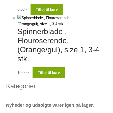
6,00
kr.
Tilføj til kurv
Spinnerblade ,
Flouroserende,
(Orange/gul), size 1, 3-4
stk.
10,00
kr.
Tilføj til kurv
Kategorier
Nyheder og udsolgte varer igen på lager.