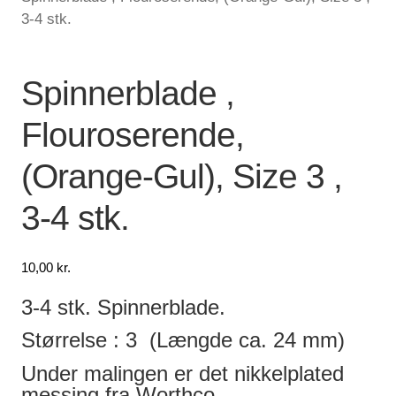
3-4 stk.
Lagersalg
Min Konto
Spinnerblade ,
Flouroserende,
Glemt adgangskode
(Orange-Gul), Size 3 ,
3-4 stk.
10,00
kr.
3-4 stk. Spinnerblade.
Størrelse : 3 (Længde ca. 24 mm)
Under malingen er det nikkelplated
messing fra Worthco.