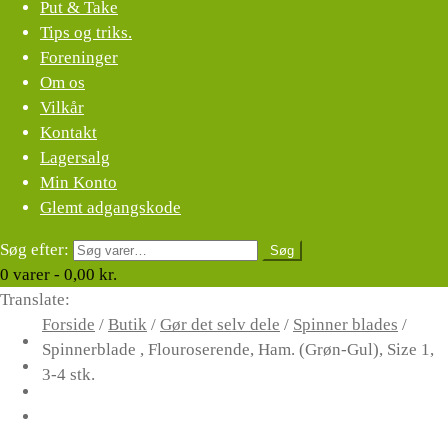
Put & Take
Tips og triks.
Foreninger
Om os
Vilkår
Kontakt
Lagersalg
Min Konto
Glemt adgangskode
Søg efter:
Søg
0
varer -
0,00
kr.
Translate:
Forside
/
Butik
/
Gør det selv dele
/
Spinner blades
/
Spinnerblade , Flouroserende, Ham. (Grøn-Gul), Size 1,
3-4 stk.