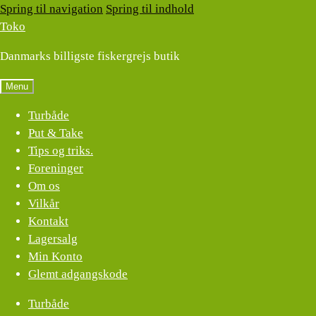
Spring til navigation
Spring til indhold
Toko
Danmarks billigste fiskergrejs butik
Menu
Turbåde
Put & Take
Tips og triks.
Foreninger
Om os
Vilkår
Kontakt
Lagersalg
Min Konto
Glemt adgangskode
Turbåde