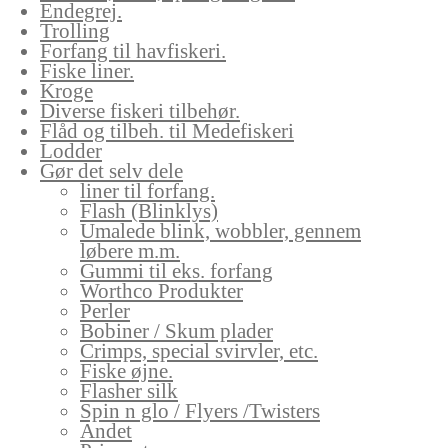
Endegrej.
Trolling
Forfang til havfiskeri.
Fiske liner.
Kroge
Diverse fiskeri tilbehør.
Flåd og tilbeh. til Medefiskeri
Lodder
Gør det selv dele
liner til forfang.
Flash (Blinklys)
Umalede blink, wobbler, gennem
løbere m.m.
Gummi til eks. forfang
Worthco Produkter
Perler
Bobiner / Skum plader
Crimps, special svirvler, etc.
Fiske øjne.
Flasher silk
Spin n glo / Flyers /Twisters
Andet