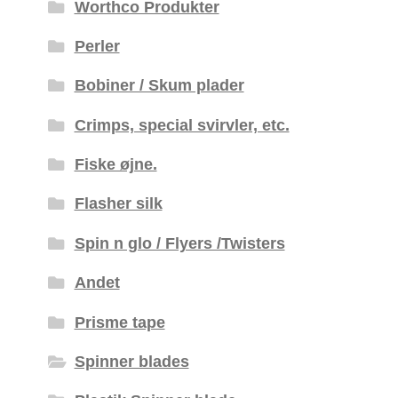
Worthco Produkter
Perler
Bobiner / Skum plader
Crimps, special svirvler, etc.
Fiske øjne.
Flasher silk
Spin n glo / Flyers /Twisters
Andet
Prisme tape
Spinner blades