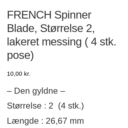
Lagersalg
FRENCH Spinner
Blade, Størrelse 2,
Min Konto
lakeret messing ( 4 stk.
Glemt adgangskode
pose)
10,00
kr.
– Den gyldne –
Størrelse : 2 (4 stk.)
Længde : 26,67 mm