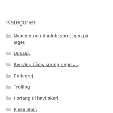
Kategorier
Nyheder og udsolgte varer igen på
lager.
Udsalg.
Svirvler, Låse, spring ringe ....
Endegrej.
Trolling
Forfang til havfiskeri.
Fiske liner.