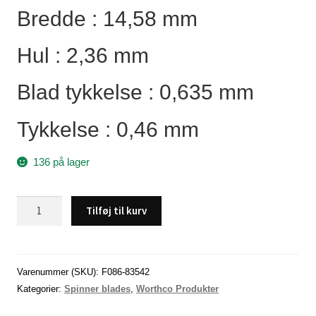
Bredde : 14,58 mm
Hul : 2,36 mm
Blad tykkelse : 0,635 mm
Tykkelse : 0,46 mm
136 på lager
FRENCH
Tilføj til kurv
Spinner
Blade,
Størrelse
2,
Varenummer (SKU):
F086-83542
lakeret
Kategorier:
Spinner blades
,
Worthco Produkter
messing