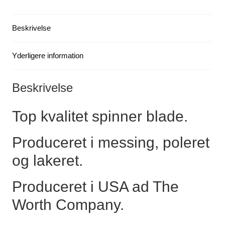
(
4
Beskrivelse
stk.
pose)
antal
Yderligere information
Beskrivelse
Top kvalitet spinner blade.
Produceret i messing, poleret
og lakeret.
Produceret i USA ad The
Worth Company.