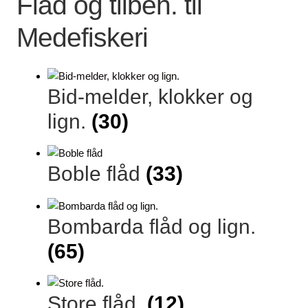
Flåd og tilbeh. til
Lagersalg
Medefiskeri
Min Konto
Bid-melder, klokker og
Glemt adgangskode
lign.
(30)
Boble flåd
(33)
Bombarda flåd og lign.
(65)
Store flåd.
(12)