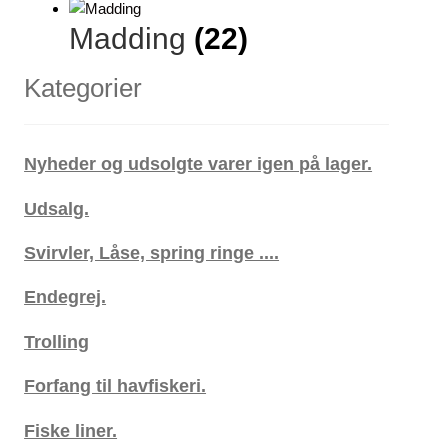
Madding
(22)
Kategorier
Nyheder og udsolgte varer igen på lager.
Udsalg.
Svirvler, Låse, spring ringe ....
Endegrej.
Trolling
Forfang til havfiskeri.
Fiske liner.