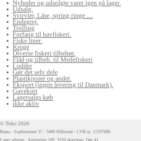
Nyheder og udsolgte varer igen på lager.
Udsalg.
Svirvler, Låse, spring ringe ....
Endegrej.
Trolling
Forfang til havfiskeri.
Fiske liner.
Kroge
Diverse fiskeri tilbehør.
Flåd og tilbeh. til Medefiskeri
Lodder
Gør det selv dele
Plastikposer og andet.
Eksport (ingen levering til Danmark).
Gavekort
Lagersalgs køb
ikke aktiv
© Toko 2026
Rama - Sophienlund 37 - 3400 Hillerrød - CVR nr. 21597686
Lager adresse : Amtsvejen 109, 3320 skævinge. Dør 41.