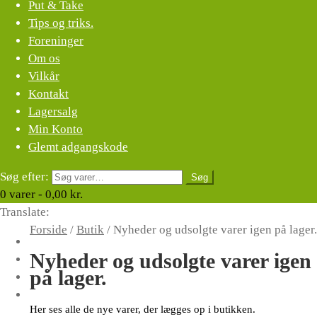
Put & Take
Tips og triks.
Foreninger
Om os
Vilkår
Kontakt
Lagersalg
Min Konto
Glemt adgangskode
Søg efter:
Søg
0
varer -
0,00
kr.
Translate:
Forside
/
Butik
/
Nyheder og udsolgte varer igen på lager.
Nyheder og udsolgte varer igen
på lager.
Her ses alle de nye varer, der lægges op i butikken.