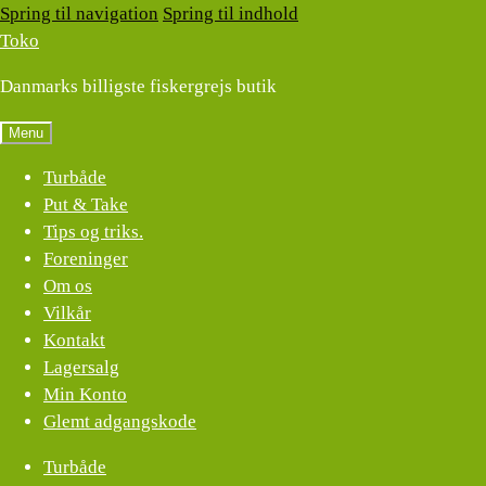
Spring til navigation
Spring til indhold
Toko
Danmarks billigste fiskergrejs butik
Menu
Turbåde
Put & Take
Tips og triks.
Foreninger
Om os
Vilkår
Kontakt
Lagersalg
Min Konto
Glemt adgangskode
Turbåde