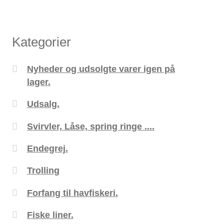
Kategorier
Nyheder og udsolgte varer igen på
lager.
Udsalg.
Svirvler, Låse, spring ringe ....
Endegrej.
Trolling
Forfang til havfiskeri.
Fiske liner.