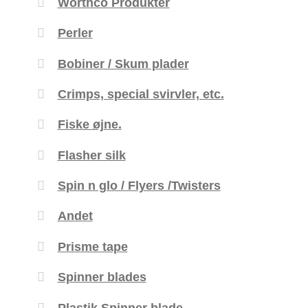
Worthco Produkter
Perler
Bobiner / Skum plader
Crimps, special svirvler, etc.
Fiske øjne.
Flasher silk
Spin n glo / Flyers /Twisters
Andet
Prisme tape
Spinner blades
Plastik Spinner blade