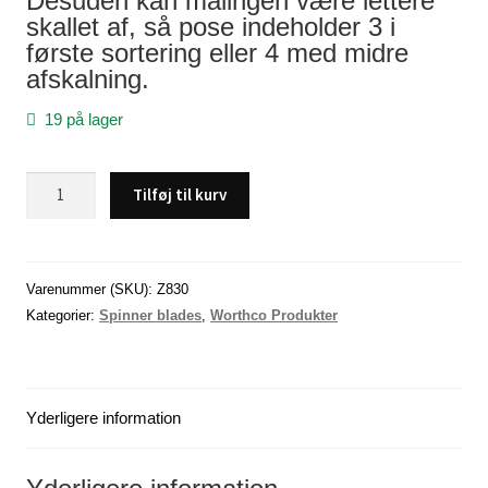
Desuden kan malingen være lettere
skallet af, så pose indeholder 3 i
første sortering eller 4 med midre
afskalning.
19 på lager
Spinnerblade
Tilføj til kurv
,
Hammeret,
(Rød-
Hvid),
Varenummer (SKU):
Z830
Size
Kategorier:
Spinner blades
,
Worthco Produkter
3,
3-
4
Yderligere information
stk.
antal