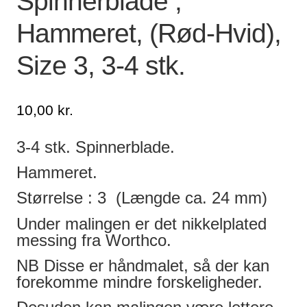
Spinnerblade ,
Hammeret, (Rød-Hvid),
Lagersalg
Size 3, 3-4 stk.
Min Konto
Glemt adgangskode
10,00
kr.
3-4 stk. Spinnerblade.
Hammeret.
Størrelse : 3 (Længde ca. 24 mm)
Under malingen er det nikkelplated
messing fra Worthco.
NB Disse er håndmalet, så der kan
forekomme mindre forskeligheder.