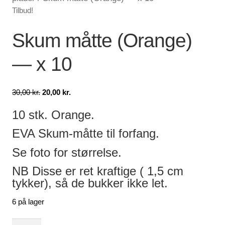
Tilbud!
Lagersalg
Skum måtte (Orange)
Min Konto
— x 10
Glemt adgangskode
Den
Den
30,00
kr.
20,00
kr.
oprindelige
aktuelle
10 stk. Orange.
pris
pris
var:
er:
EVA Skum-måtte til forfang.
30,00 kr..
20,00 kr..
Se foto for størrelse.
NB Disse er ret kraftige ( 1,5 cm
tykker), så de bukker ikke let.
6 på lager
Skum