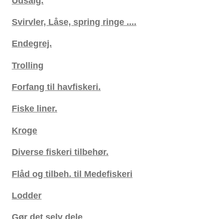
Udsalg.
Svirvler, Låse, spring ringe ....
Endegrej.
Trolling
Forfang til havfiskeri.
Fiske liner.
Kroge
Diverse fiskeri tilbehør.
Flåd og tilbeh. til Medefiskeri
Lodder
Gør det selv dele