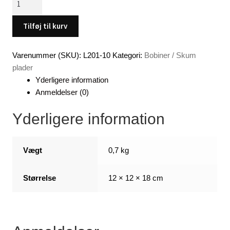
måtte
(Orange)
Tilføj til kurv
-
-
Varenummer (SKU):
L201-10
Kategori:
Bobiner / Skum
x
plader
10
Yderligere information
antal
Anmeldelser (0)
Yderligere information
Vægt
0,7 kg
Størrelse
12 × 12 × 18 cm