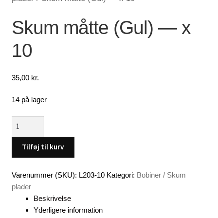
Lagersalg
Skum måtte (Gul) — x
10
Min Konto
Glemt adgangskode
35,00
kr.
14 på lager
Skum
måtte
(Gul)
Tilføj til kurv
-
-
Varenummer (SKU):
L203-10
Kategori:
Bobiner / Skum
x
plader
10
Beskrivelse
antal
Yderligere information