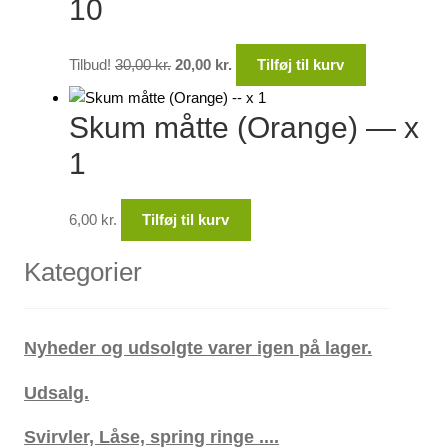
10
Den
Den
Tilbud!
30,00
kr.
20,00
kr.
Tilføj til kurv
oprindelige
aktuelle
pris
pris
Skum måtte (Orange) — x
var:
er:
30,00 kr..
20,00 kr..
1
6,00
kr.
Tilføj til kurv
Kategorier
Nyheder og udsolgte varer igen på lager.
Udsalg.
Svirvler, Låse, spring ringe ....