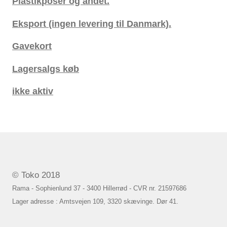
Plastikposer og andet.
Eksport (ingen levering til Danmark).
Gavekort
Lagersalgs køb
ikke aktiv
© Toko 2018
Rama - Sophienlund 37 - 3400 Hillerrød - CVR nr. 21597686
Lager adresse : Amtsvejen 109, 3320 skævinge. Dør 41.