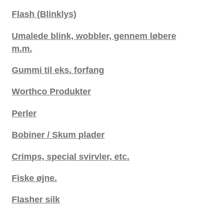
Flash (Blinklys)
Umalede blink, wobbler, gennem løbere
m.m.
Gummi til eks. forfang
Worthco Produkter
Perler
Bobiner / Skum plader
Crimps, special svirvler, etc.
Fiske øjne.
Flasher silk