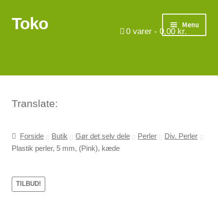
Toko
Spring
Spring
Menu
til
til
0
varer -
0,00
kr.
navigation
indhold
Turbåde
Put & Take
Tips og triks.
Translate:
Foreninger
Forside
Butik
Gør det selv dele
Perler
Div. Perler
Plastik perler, 5 mm, (Pink), kæde
Om os
Vilkår
TILBUD!
Kontakt