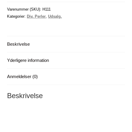
mm,
(Pink),
Varenummer (SKU):
H111
kæde
Kategorier:
Div. Perler
,
Udsalg.
antal
Beskrivelse
Yderligere information
Anmeldelser (0)
Beskrivelse