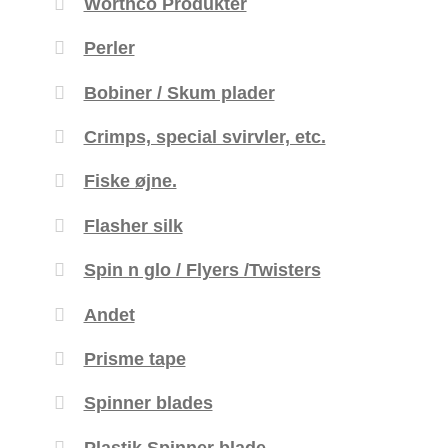
Worthco Produkter
Perler
Bobiner / Skum plader
Crimps, special svirvler, etc.
Fiske øjne.
Flasher silk
Spin n glo / Flyers /Twisters
Andet
Prisme tape
Spinner blades
Plastik Spinner blade