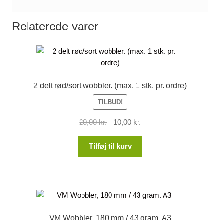
Relaterede varer
2 delt rød/sort wobbler. (max. 1 stk. pr. ordre)
TILBUD!
Den
Den
20,00
kr.
10,00
kr.
oprindelige
aktuelle
pris
pris
Tilføj til kurv
var:
er:
20,00 kr..
10,00 kr..
VM Wobbler, 180 mm / 43 gram. A3