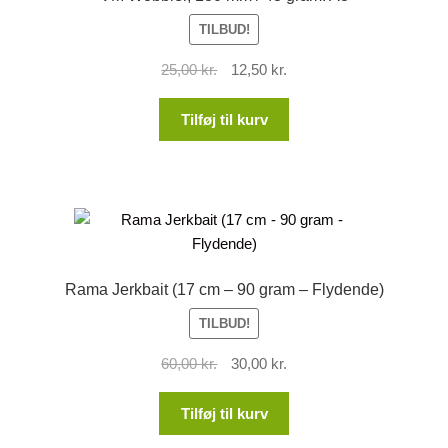
TILBUD!
Den
Den
25,00
kr.
12,50
kr.
oprindelige
aktuelle
pris
pris
Tilføj til kurv
var:
er:
25,00 kr..
12,50 kr..
Rama Jerkbait (17 cm – 90 gram – Flydende)
TILBUD!
Den
Den
60,00
kr.
30,00
kr.
oprindelige
aktuelle
pris
pris
Tilføj til kurv
var:
er: