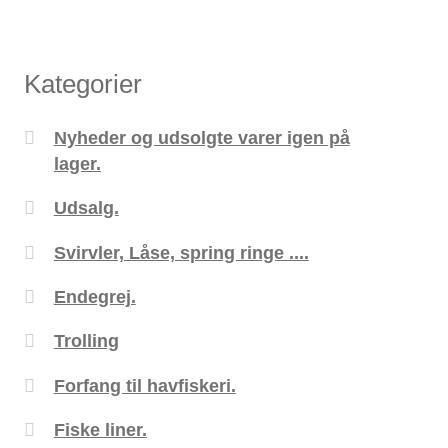
60,00 kr..
30,00 kr..
Kategorier
Nyheder og udsolgte varer igen på
lager.
Udsalg.
Svirvler, Låse, spring ringe ....
Endegrej.
Trolling
Forfang til havfiskeri.
Fiske liner.