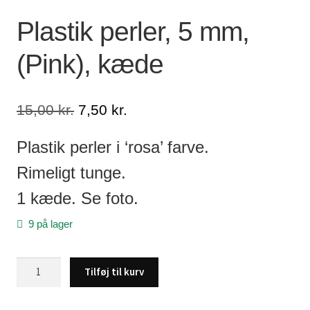
Plastik perler, 5 mm,
Lagersalg
(Pink), kæde
Min Konto
Glemt adgangskode
Den
Den
15,00
kr.
7,50
kr.
oprindelige
aktuelle
pris
pris
Plastik perler i ‘rosa’ farve.
var:
er:
Rimeligt tunge.
15,00 kr..
7,50 kr..
1 kæde. Se foto.
9 på lager
Plastik
Tilføj til kurv
perler,
5