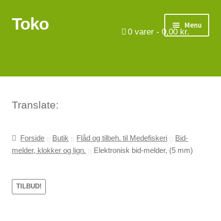
Toko
Spring
Spring
Menu
til
til
0
varer -
0,00
kr.
navigation
indhold
Turbåde
Put & Take
Tips og triks.
Translate:
Foreninger
Forside
Butik
Flåd og tilbeh. til Medefiskeri
Bid-
melder, klokker og lign.
Elektronisk bid-melder, (5 mm)
Om os
Vilkår
TILBUD!
Kontakt