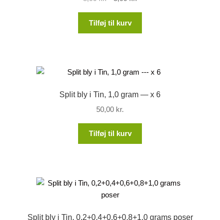
oprindelige
aktuelle
pris
pris
Tilføj til kurv
var:
er:
8,00 kr..
3,00 kr..
Split bly i Tin, 1,0 gram — x 6
50,00
kr.
Tilføj til kurv
Split bly i Tin, 0,2+0,4+0,6+0,8+1,0 grams poser