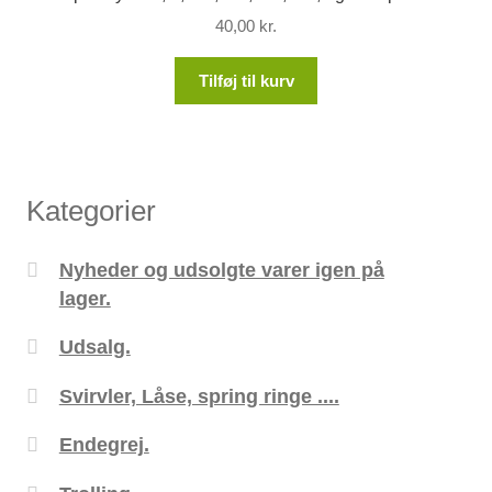
40,00
kr.
Tilføj til kurv
Kategorier
Nyheder og udsolgte varer igen på
lager.
Udsalg.
Svirvler, Låse, spring ringe ....
Endegrej.