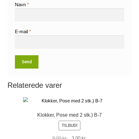
Navn
*
E-mail
*
Relaterede varer
Klokker, Pose med 2 stk.) B-7
TILBUD!
Den
Den
8,00
kr.
3,00
kr.