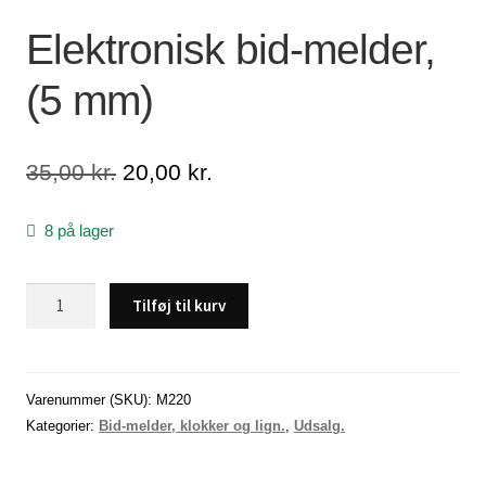
Elektronisk bid-melder,
Lagersalg
(5 mm)
Min Konto
Glemt adgangskode
Den
Den
35,00
kr.
20,00
kr.
oprindelige
aktuelle
pris
pris
8 på lager
var:
er:
35,00 kr..
20,00 kr..
Elektronisk
Tilføj til kurv
bid-
melder,
(5
mm)
Varenummer (SKU):
M220
antal
Kategorier:
Bid-melder, klokker og lign.
,
Udsalg.