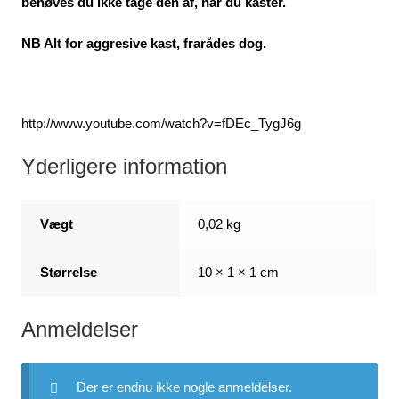
behøves du ikke tage den af, når du kaster.
NB Alt for aggresive kast, frarådes dog.
http://www.youtube.com/watch?v=fDEc_TygJ6g
Yderligere information
Vægt
0,02 kg
Størrelse
10 × 1 × 1 cm
Anmeldelser
Der er endnu ikke nogle anmeldelser.