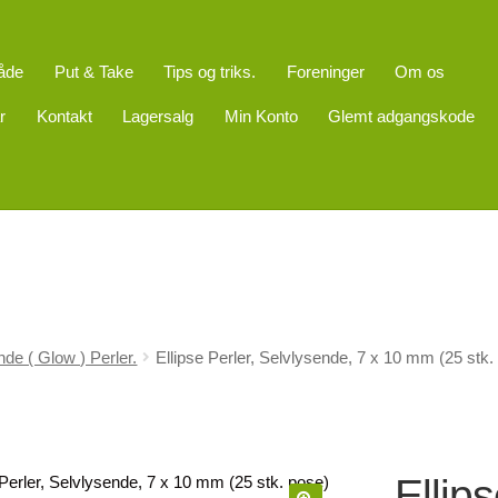
åde
Put & Take
Tips og triks.
Foreninger
Om os
r
Kontakt
Lagersalg
Min Konto
Glemt adgangskode
de ( Glow ) Perler.
Ellipse Perler, Selvlysende, 7 x 10 mm (25 stk.
Ellip