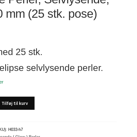
0 mm (25 stk. pose)
ed 25 stk.
elipse selvlysende perler.
er
Tilføj til kurv
KU):
H033-h7
ysende ( Glow ) Perler.