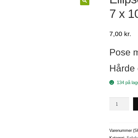
7 x 1
7,00
kr.
Pose m
Hårde 
134 på lag
Ellipse
Perler,
Selvlysende,
7
x
Varenummer (S
10
Kategori:
Selvl