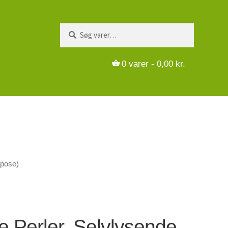
Søg
Søg
efter:
0
varer -
0,00
kr.
 pose)
se Perler, Selvlysende,