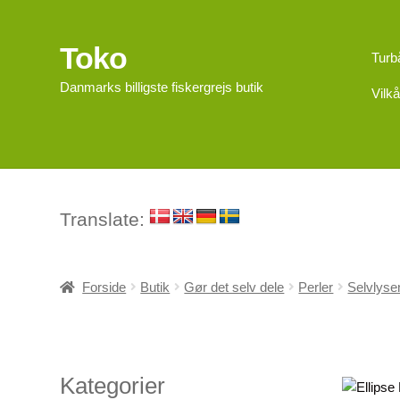
Toko
Spring
Spring
Turb
til
til
Danmarks billigste fiskergrejs butik
Vilkå
navigation
indhold
Translate:
Forside
Butik
Gør det selv dele
Perler
Selvlysen
Kategorier