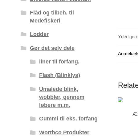
Flåd og tilbeh. til
Medefiskeri
Lodder
Yderligere
Gør det selv dele
Anmeldels
liner til forfang.
Flash (Blinklys)
Relat
Umalede blink,
wobbler, gennem
løbere m.m.
Æs
Gummi til eks. forfang
Worthco Produkter