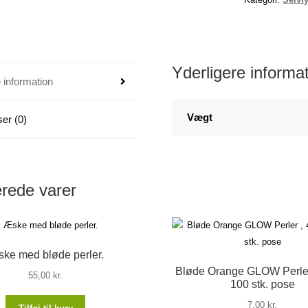
mm
(25
stk.
pose)
Yderligere informa
 information
antal
Vægt
er (0)
erede varer
ke med bløde perler.
Bløde Orange GLOW Perler
55,00
kr.
100 stk. pose
7,00
kr.