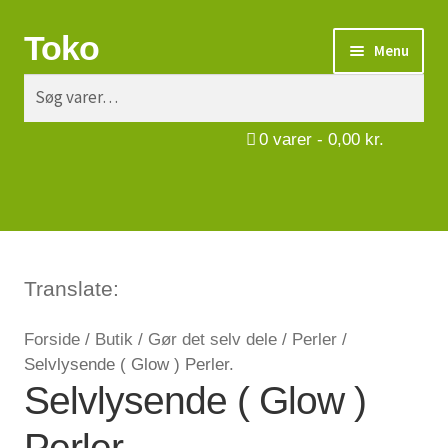
Toko
Spring
Spring
Menu
til
til
Søg
Søg
navigation
indhold
Turbåde
efter:
0
varer -
0,00
kr.
Put & Take
Tips og triks.
Foreninger
Translate:
Om os
Forside
/
Butik
/
Gør det selv dele
/
Perler
/
Selvlysende ( Glow ) Perler.
Vilkår
Selvlysende ( Glow )
Kontakt
Perler.