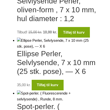
Selvlysende Perler,
oliven-form , 7 x 10 mm,
hul diameter : 1,2
Den
Den
Tilbud!
15,00
kr.
10,00
kr.
Tilføj til kurv
oprindelige
aktuelle
pris
pris
var:
er:
Ellipse Perler,
15,00 kr..
10,00 kr..
Selvlysende, 7 x 10 mm
(25 stk. pose), — X 6
35,00
kr.
Tilføj til kurv
Spot-perler. (