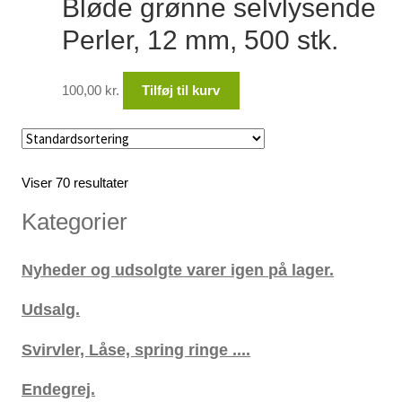
Bløde grønne selvlysende
Perler, 12 mm, 500 stk.
100,00
kr.
Tilføj til kurv
Viser 70 resultater
Kategorier
Nyheder og udsolgte varer igen på lager.
Udsalg.
Svirvler, Låse, spring ringe ....
Endegrej.