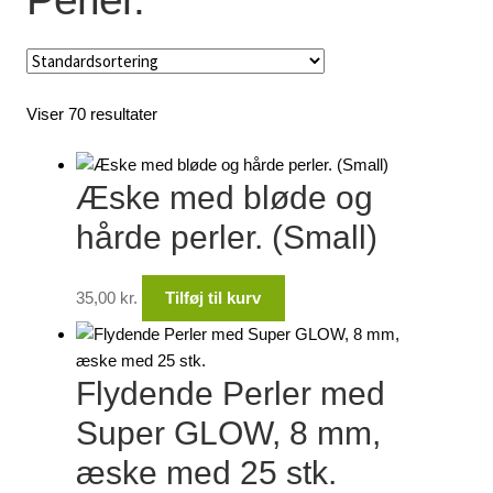
Lagersalg
Min Konto
Viser 70 resultater
Glemt adgangskode
Æske med bløde og
hårde perler. (Small)
35,00
kr.
Tilføj til kurv
Flydende Perler med
Super GLOW, 8 mm,
æske med 25 stk.