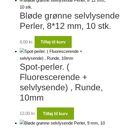
Bløde grønne selvlysende
Perler, 8*12 mm, 10 stk.
6,00
kr.
Tilføj til kurv
Spot-perler. (
Fluorescerende +
selvlysende) , Runde,
10mm
12,00
kr.
Tilføj til kurv