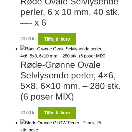
Røde Ovale Selvlysende
perler, 6 x 10 mm. 40 stk.
—- x 6
30,00
kr.
Tilføj til kurv
Røde-Grønne Ovale
Selvlysende perler, 4×6,
5×8, 6×10 mm. – 280 stk.
(6 poser MIX)
30,00
kr.
Tilføj til kurv