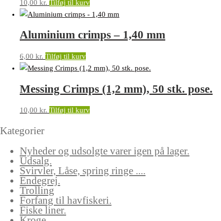
10,00
kr.
Tilføj til kurv
Aluminium crimps – 1,40 mm
6,00
kr.
Tilføj til kurv
Messing Crimps (1,2 mm), 50 stk. pose.
10,00
kr.
Tilføj til kurv
Kategorier
Nyheder og udsolgte varer igen på lager.
Udsalg.
Svirvler, Låse, spring ringe ....
Endegrej.
Trolling
Forfang til havfiskeri.
Fiske liner.
Kroge