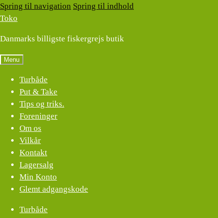
Spring til navigation
Spring til indhold
Toko
Danmarks billigste fiskergrejs butik
Menu
Turbåde
Put & Take
Tips og triks.
Foreninger
Om os
Vilkår
Kontakt
Lagersalg
Min Konto
Glemt adgangskode
Turbåde