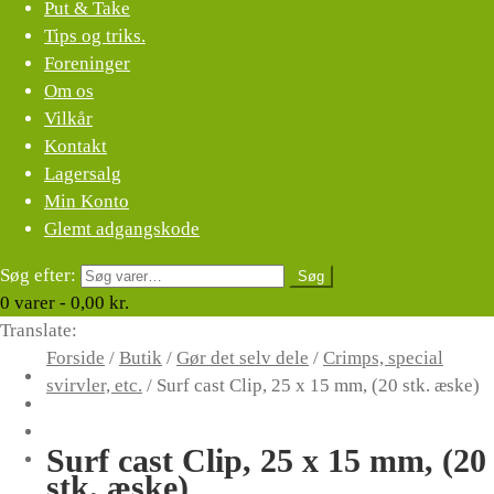
Put & Take
Tips og triks.
Foreninger
Om os
Vilkår
Kontakt
Lagersalg
Min Konto
Glemt adgangskode
Søg efter:
Søg
0
varer -
0,00
kr.
Translate:
Forside
/
Butik
/
Gør det selv dele
/
Crimps, special
svirvler, etc.
/
Surf cast Clip, 25 x 15 mm, (20 stk. æske)
Surf cast Clip, 25 x 15 mm, (20
stk. æske)