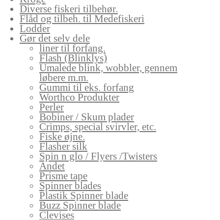
Diverse fiskeri tilbehør.
Flåd og tilbeh. til Medefiskeri
Lodder
Gør det selv dele
liner til forfang.
Flash (Blinklys)
Umalede blink, wobbler, gennem
løbere m.m.
Gummi til eks. forfang
Worthco Produkter
Perler
Bobiner / Skum plader
Crimps, special svirvler, etc.
Fiske øjne.
Flasher silk
Spin n glo / Flyers /Twisters
Andet
Prisme tape
Spinner blades
Plastik Spinner blade
Buzz Spinner blade
Clevises