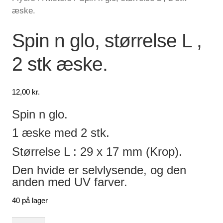
æske.
Lagersalg
Spin n glo, størrelse L ,
Min Konto
2 stk æske.
Glemt adgangskode
12,00
kr.
Spin n glo.
1 æske med 2 stk.
Størrelse L : 29 x 17 mm (Krop).
Den hvide er selvlysende, og den
anden med UV farver.
40 på lager
Spin