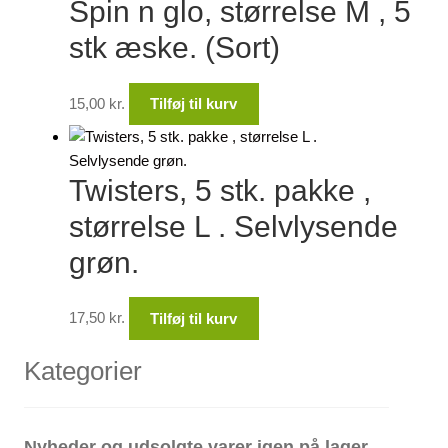
Spin n glo, størrelse M , 5
stk æske. (Sort)
15,00
kr.
Tilføj til kurv
Twisters, 5 stk. pakke ,
størrelse L . Selvlysende
grøn.
17,50
kr.
Tilføj til kurv
Kategorier
Nyheder og udsolgte varer igen på lager.