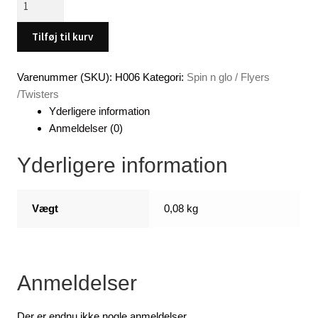
n
glo,
Tilføj til kurv
størrelse
L
Varenummer (SKU):
H006
Kategori:
Spin n glo / Flyers
,
/Twisters
2
Yderligere information
stk
Anmeldelser (0)
æske.
antal
Yderligere information
Vægt
0,08 kg
Anmeldelser
Der er endnu ikke nogle anmeldelser.