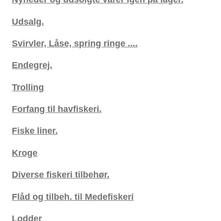
Udsalg.
Svirvler, Låse, spring ringe ....
Endegrej.
Trolling
Forfang til havfiskeri.
Fiske liner.
Kroge
Diverse fiskeri tilbehør.
Flåd og tilbeh. til Medefiskeri
Lodder