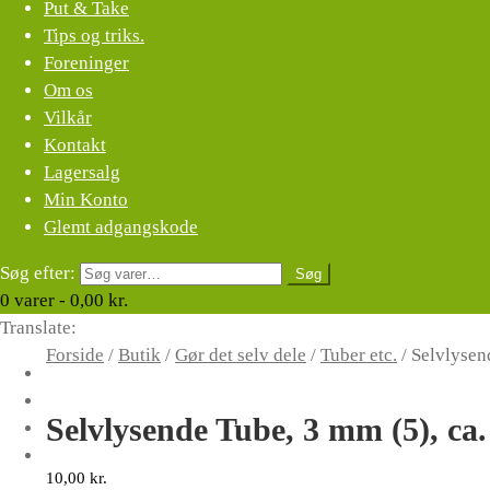
Put & Take
Tips og triks.
Foreninger
Om os
Vilkår
Kontakt
Lagersalg
Min Konto
Glemt adgangskode
Søg efter:
Søg
0
varer -
0,00
kr.
Translate:
Forside
/
Butik
/
Gør det selv dele
/
Tuber etc.
/
Selvlysen
Selvlysende Tube, 3 mm (5), ca
10,00
kr.