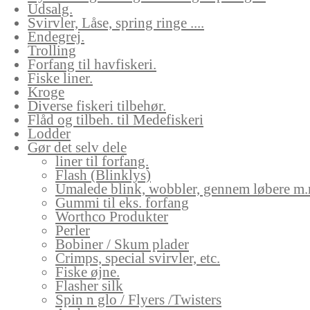
Udsalg.
Svirvler, Låse, spring ringe ....
Endegrej.
Trolling
Forfang til havfiskeri.
Fiske liner.
Kroge
Diverse fiskeri tilbehør.
Flåd og tilbeh. til Medefiskeri
Lodder
Gør det selv dele
liner til forfang.
Flash (Blinklys)
Umalede blink, wobbler, gennem løbere m.
Gummi til eks. forfang
Worthco Produkter
Perler
Bobiner / Skum plader
Crimps, special svirvler, etc.
Fiske øjne.
Flasher silk
Spin n glo / Flyers /Twisters