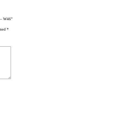
r – W46”
 med
*