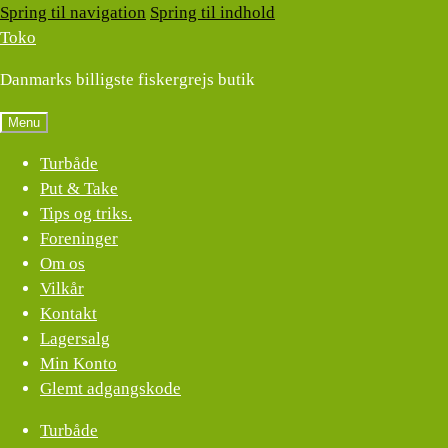
Spring til navigation
Spring til indhold
Toko
Danmarks billigste fiskergrejs butik
Menu
Turbåde
Put & Take
Tips og triks.
Foreninger
Om os
Vilkår
Kontakt
Lagersalg
Min Konto
Glemt adgangskode
Turbåde