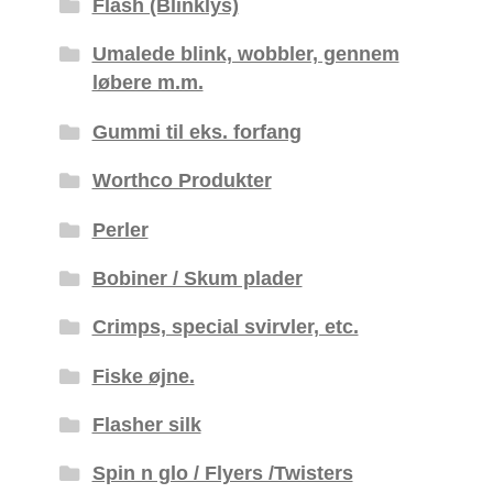
Flash (Blinklys)
Umalede blink, wobbler, gennem
løbere m.m.
Gummi til eks. forfang
Worthco Produkter
Perler
Bobiner / Skum plader
Crimps, special svirvler, etc.
Fiske øjne.
Flasher silk
Spin n glo / Flyers /Twisters