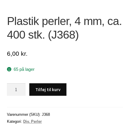
Lagersalg
Plastik perler, 4 mm, ca.
Min Konto
400 stk. (J368)
Glemt adgangskode
6,00
kr.
65 på lager
Plastik
Tilføj til kurv
perler,
4
mm,
ca.
Varenummer (SKU):
J368
400
Kategori:
Div. Perler
stk.