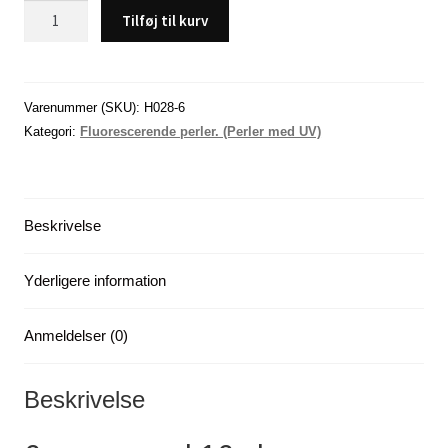
UV
Tilføj til kurv
Perler,
Hvide
med
prikker,
Varenummer (SKU):
H028-6
8
Kategori:
Fluorescerende perler. (Perler med UV)
mm
,
16
Beskrivelse
stk.
pose
-
Yderligere information
-
-
Anmeldelser (0)
X
6
antal
Beskrivelse