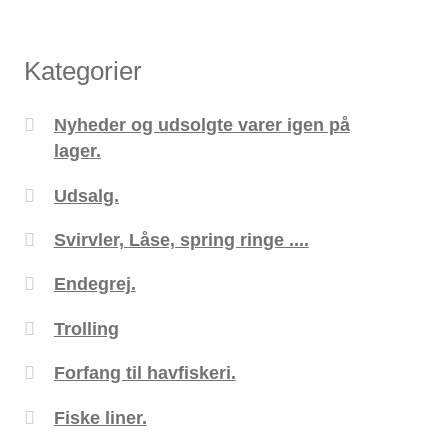
Kategorier
Nyheder og udsolgte varer igen på
lager.
Udsalg.
Svirvler, Låse, spring ringe ....
Endegrej.
Trolling
Forfang til havfiskeri.
Fiske liner.