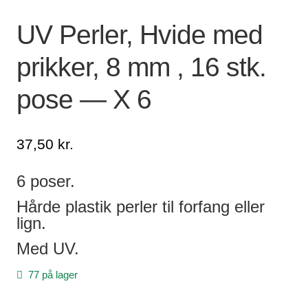
Lagersalg
UV Perler, Hvide med
prikker, 8 mm , 16 stk.
Min Konto
pose — X 6
Glemt adgangskode
37,50
kr.
6 poser.
Hårde plastik perler til forfang eller
lign.
Med UV.
77 på lager