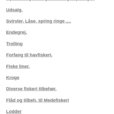
Udsalg.
Svirvler, Låse, spring ringe ....
Endegrej.
Trolling
Forfang til havfiskeri.
Fiske liner.
Kroge
Diverse fiskeri tilbehør.
Flåd og tilbeh. til Medefiskeri
Lodder