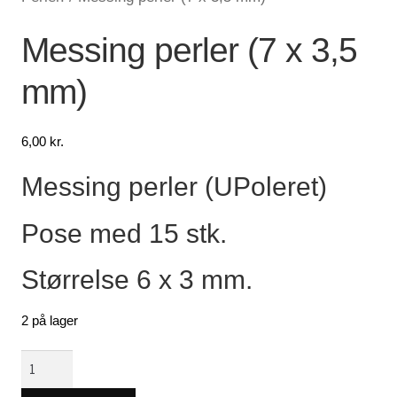
Lagersalg
Messing perler (7 x 3,5
mm)
Min Konto
Glemt adgangskode
6,00
kr.
Messing perler (UPoleret)
Pose med 15 stk.
Størrelse 6 x 3 mm.
2 på lager
Messing
perler