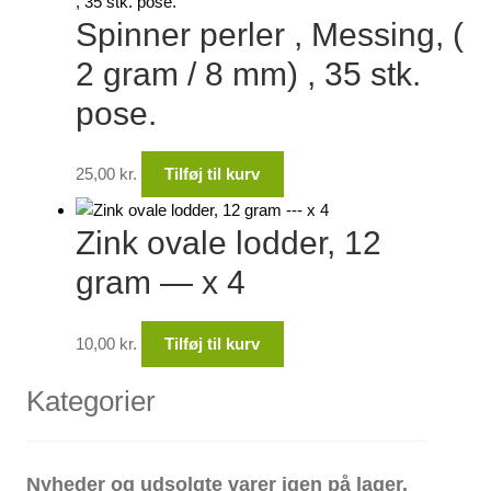
Spinner perler , Messing, (
2 gram / 8 mm) , 35 stk.
pose.
25,00
kr.
Tilføj til kurv
Zink ovale lodder, 12
gram — x 4
10,00
kr.
Tilføj til kurv
Kategorier
Nyheder og udsolgte varer igen på lager.