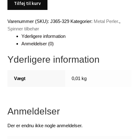
(7
Tilføj til kurv
x
3,5
Varenummer (SKU):
J365-329
Kategorier:
Metal Perler.
,
mm)
Spinner tilbehør
antal
Yderligere information
Anmeldelser (0)
Yderligere information
Vægt
0,01 kg
Anmeldelser
Der er endnu ikke nogle anmeldelser.