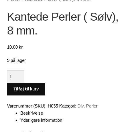
Lagersalg
Kantede Perler ( Sølv),
8 mm.
Min Konto
Glemt adgangskode
10,00
kr.
9 på lager
Kantede
Perler
(
Tilføj til kurv
Sølv),
8
Varenummer (SKU):
H055
Kategori:
Div. Perler
mm.
Beskrivelse
antal
Yderligere information