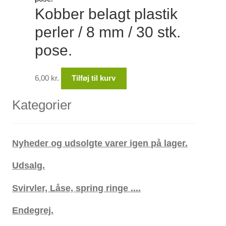
Kobber belagt plastik
perler / 8 mm / 30 stk.
pose.
6,00
kr.
Tilføj til kurv
Kategorier
Nyheder og udsolgte varer igen på lager.
Udsalg.
Svirvler, Låse, spring ringe ....
Endegrej.