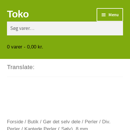
Toko
Spring
Spring
Menu
til
til
Søg
Søg
navigation
indhold
Turbåde
efter:
Put & Take
0
varer -
0,00
kr.
Tips og triks.
Translate:
Foreninger
Om os
Vilkår
Forside
/
Butik
/
Gør det selv dele
/
Perler
/
Div.
Kontakt
Perler
/
Kantede Perler ( Sølv), 8 mm.