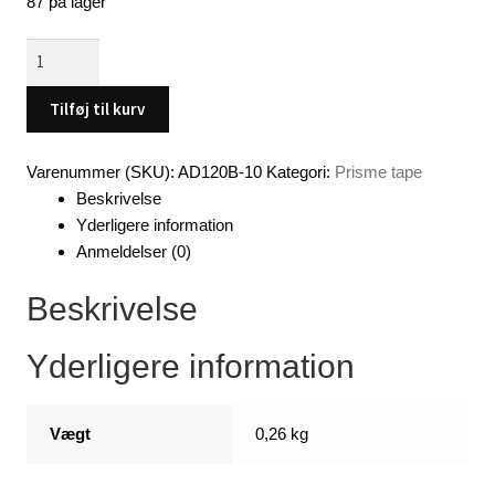
87 på lager
Imiteret
fiske
skæl
Tilføj til kurv
ark.
(B)
Varenummer (SKU):
AD120B-10
Kategori:
Prisme tape
-
Beskrivelse
-
Yderligere information
x
Anmeldelser (0)
10
antal
Beskrivelse
Yderligere information
Vægt
0,26 kg