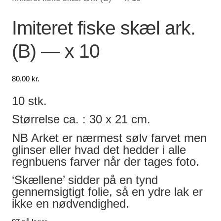
Lagersalg
Imiteret fiske skæl ark.
(B) — x 10
Min Konto
Glemt adgangskode
80,00
kr.
10 stk.
Størrelse ca. : 30 x 21 cm.
NB Arket er nærmest sølv farvet men
glinser eller hvad det hedder i alle
regnbuens farver når der tages foto.
‘Skællene’ sidder på en tynd
gennemsigtigt folie, så en ydre lak er
ikke en nødvendighed.