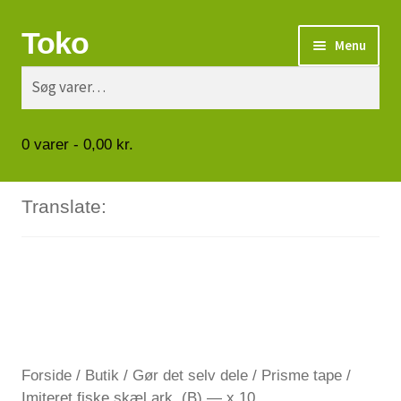
Toko
Spring
Spring
Menu
til
til
Søg
Søg
navigation
indhold
Turbåde
efter:
Put & Take
0
varer -
0,00
kr.
Tips og triks.
Translate:
Foreninger
Om os
Vilkår
Forside
/
Butik
/
Gør det selv dele
/
Prisme tape
/
Kontakt
Imiteret fiske skæl ark. (B) — x 10