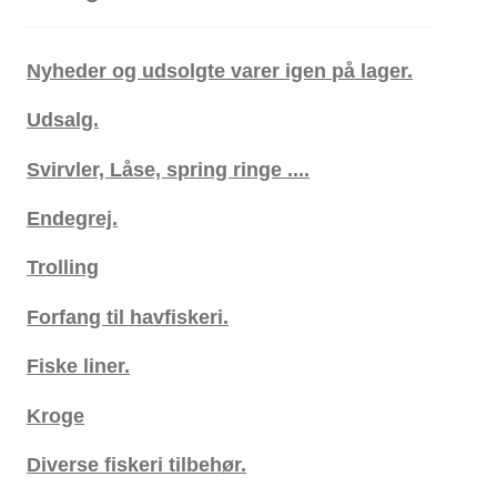
20,00 kr..
12,50 kr..
Nyheder og udsolgte varer igen på lager.
Udsalg.
Svirvler, Låse, spring ringe ....
Endegrej.
Trolling
Forfang til havfiskeri.
Fiske liner.
Kroge
Diverse fiskeri tilbehør.