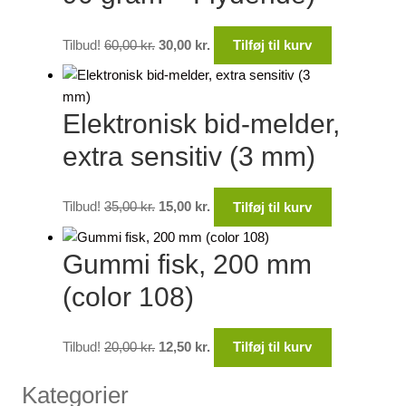
Den
Den
Tilbud!
60,00
kr.
30,00
kr.
Tilføj til kurv
oprindelige
aktuelle
pris
pris
var:
er:
Elektronisk bid-melder,
60,00 kr..
30,00 kr..
extra sensitiv (3 mm)
Den
Den
Tilbud!
35,00
kr.
15,00
kr.
Tilføj til kurv
oprindelige
aktuelle
pris
pris
Gummi fisk, 200 mm
var:
er:
35,00 kr..
15,00 kr..
(color 108)
Den
Den
Tilbud!
20,00
kr.
12,50
kr.
Tilføj til kurv
oprindelige
aktuelle
pris
pris
Kategorier
var:
er: