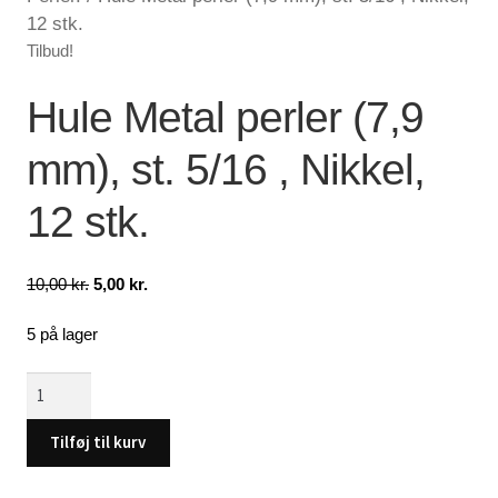
12 stk.
Lagersalg
Tilbud!
Min Konto
Hule Metal perler (7,9
mm), st. 5/16 , Nikkel,
Glemt adgangskode
12 stk.
Den
Den
10,00
kr.
5,00
kr.
oprindelige
aktuelle
5 på lager
pris
pris
var:
er:
Hule
10,00 kr..
5,00 kr..
Metal
perler
Tilføj til kurv
(7,9
mm),