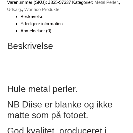
Varenummer (SKU):
J335-97337
Kategorier:
Metal Perler.
,
st.
Udsalg.
,
Worthco Produkter
5/16
Beskrivelse
,
Yderligere information
Nikkel,
Anmeldelser (0)
12
stk.
Beskrivelse
antal
Hule metal perler.
NB Diise er blanke og ikke
matte som på fotoet.
God kvalitet, produceret i