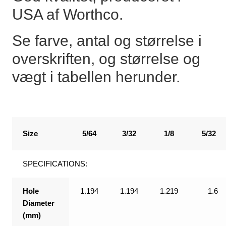
USA af Worthco.
Se farve, antal og størrelse i
overskriften, og størrelse og
vægt i tabellen herunder.
Size
5/64
3/32
1/8
5/32
SPECIFICATIONS:
Hole
1.194
1.194
1.219
1.6
Diameter
(mm)