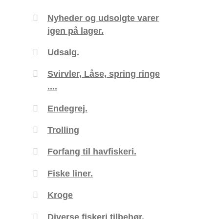
Nyheder og udsolgte varer
igen på lager.
Udsalg.
Svirvler, Låse, spring ringe
....
Endegrej.
Trolling
Forfang til havfiskeri.
Fiske liner.
Kroge
Diverse fiskeri tilbehør.