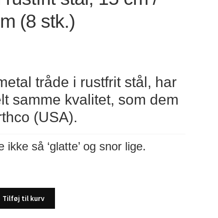
m (8 stk.)
etal tråde i rustfrit stål, har
elt samme kvalitet, som dem
rthco (USA).
e ikke så ‘glatte’ og snor lige.
Tilføj til kurv