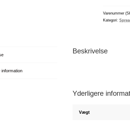
stål,
15
Varenummer (S
cm
Kategori:
Sprea
/
0,8
mm
(8
Beskrivelse
se
stk.)
antal
 information
Yderligere informa
Vægt