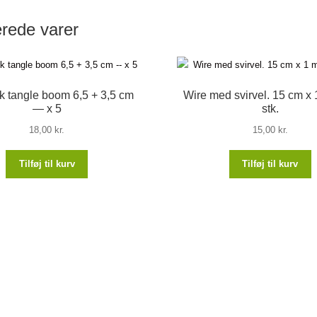
erede varer
nk tangle boom 6,5 + 3,5 cm
Wire med svirvel. 15 cm x 
— x 5
stk.
18,00
kr.
15,00
kr.
Tilføj til kurv
Tilføj til kurv