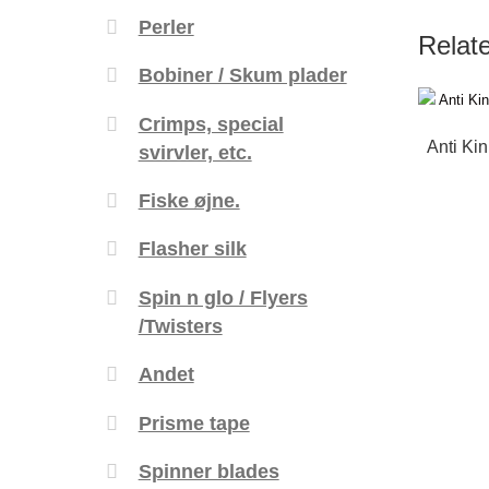
Perler
Relat
Bobiner / Skum plader
Crimps, special
Anti Ki
svirvler, etc.
Fiske øjne.
Flasher silk
Spin n glo / Flyers
/Twisters
Andet
Prisme tape
Spinner blades