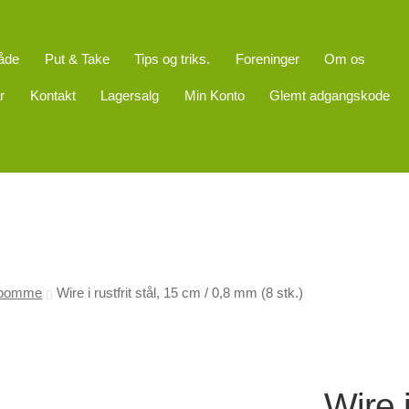
åde
Put & Take
Tips og triks.
Foreninger
Om os
r
Kontakt
Lagersalg
Min Konto
Glemt adgangskode
/ bomme
Wire i rustfrit stål, 15 cm / 0,8 mm (8 stk.)
Wire i