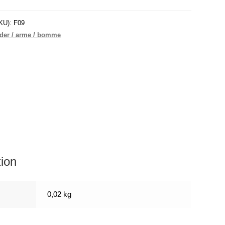
KU):
F09
der / arme / bomme
tion
0,02 kg