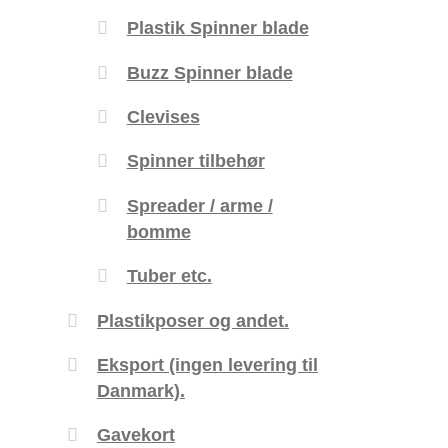
Plastik Spinner blade
Buzz Spinner blade
Clevises
Spinner tilbehør
Spreader / arme /
bomme
Tuber etc.
Plastikposer og andet.
Eksport (ingen levering til
Danmark).
Gavekort