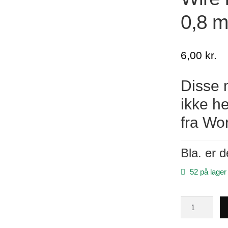
0,8 m
6,00
kr.
Disse m
ikke h
fra Wo
Bla. er d
52 på lager
Wire
i
rustfrit