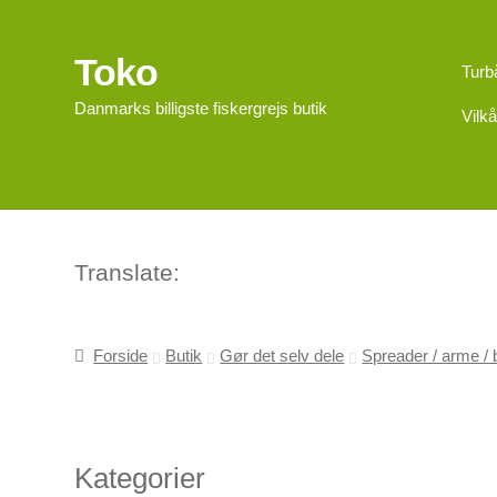
Toko
Spring
Spring
Turb
til
til
Danmarks billigste fiskergrejs butik
Vilkå
navigation
indhold
Translate:
Forside
Butik
Gør det selv dele
Spreader / arme 
Kategorier