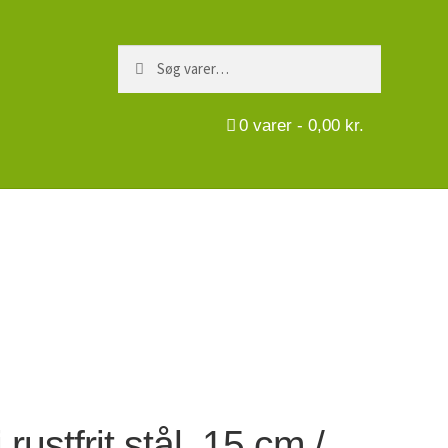
Søg
Søg
efter:
0
varer -
0,00
kr.
 rustfrit stål, 15 cm /