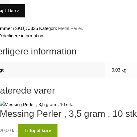
øj til kurv
ummer (SKU):
J336
Kategori:
Metal Perler.
Yderligere information
rligere information
gt
0,03 kg
aterede varer
Messing Perler , 3,5 gram , 10 stk
20,00
kr.
Tilføj til kurv