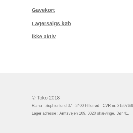
Gavekort
Lagersalgs køb
ikke aktiv
© Toko 2018
Rama - Sophienlund 37 - 3400 Hillerrød - CVR nr. 2159768
Lager adresse : Amtsvejen 109, 3320 skævinge. Dør 41.