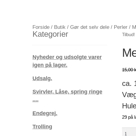
Forside
/
Butik
/
Gør det selv dele
/
Perler
/
M
Kategorier
Tilbud!
Me
Nyheder og udsolgte varer
igen på lager.
15,00
k
Udsalg.
ca. 
Svirvler, Låse, spring ringe
Vægt
....
Hule
Endegrej.
29 på l
Trolling
Metal