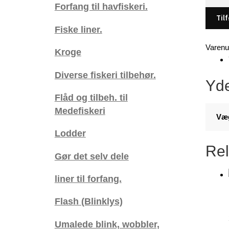
perler,
Forfang til havfiskeri.
5
Tilf
mm
Fiske liner.
antal
Varen
Kroge
Diverse fiskeri tilbehør.
Yde
Flåd og tilbeh. til
Medefiskeri
Væ
Lodder
Rel
Gør det selv dele
liner til forfang.
Flash (Blinklys)
Umalede blink, wobbler,