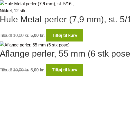
Hule Metal perler (7,9 mm), st. 5/1
Den
Den
Tilbud!
10,00
kr.
5,00
kr.
Tilføj til kurv
oprindelige
aktuelle
pris
pris
Aflange perler, 55 mm (6 stk pose
var:
er:
10,00 kr..
5,00 kr..
Den
Den
Tilbud!
10,00
kr.
5,00
kr.
Tilføj til kurv
oprindelige
aktuelle
pris
pris
var:
er:
10,00 kr..
5,00 kr..