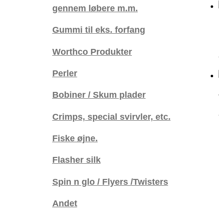
gennem løbere m.m.
Gummi til eks. forfang
Worthco Produkter
Perler
Bobiner / Skum plader
Crimps, special svirvler, etc.
Fiske øjne.
Flasher silk
Spin n glo / Flyers /Twisters
Andet