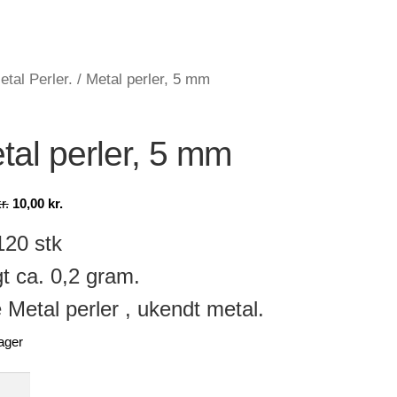
etal Perler.
/
Metal perler, 5 mm
tal perler, 5 mm
Den
Den
r.
10,00
kr.
oprindelige
aktuelle
120 stk
pris
pris
var:
er:
 ca. 0,2 gram.
15,00 kr..
10,00 kr..
 Metal perler , ukendt metal.
ager