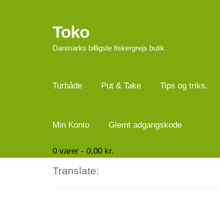
Toko
Spring
Spring
til
til
Danmarks billigste fiskergrejs butik
navigation
indhold
Turbåde
Put & Take
Tips og triks.
Min Konto
Glemt adgangskode
0
varer -
0,00
kr.
Translate: