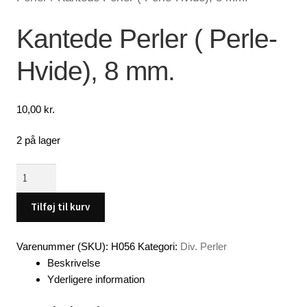
Lagersalg
Kantede Perler ( Perle-
Hvide), 8 mm.
Min Konto
Glemt adgangskode
10,00
kr.
2 på lager
Kantede
Perler
(
Tilføj til kurv
Perle-
Hvide),
Varenummer (SKU):
H056
Kategori:
Div. Perler
8
Beskrivelse
mm.
Yderligere information
antal