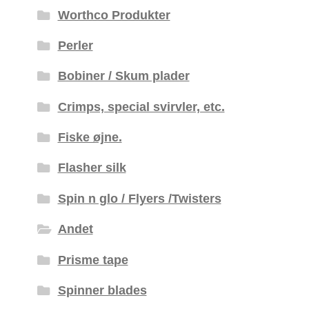
Worthco Produkter
Perler
Bobiner / Skum plader
Crimps, special svirvler, etc.
Fiske øjne.
Flasher silk
Spin n glo / Flyers /Twisters
Andet
Prisme tape
Spinner blades