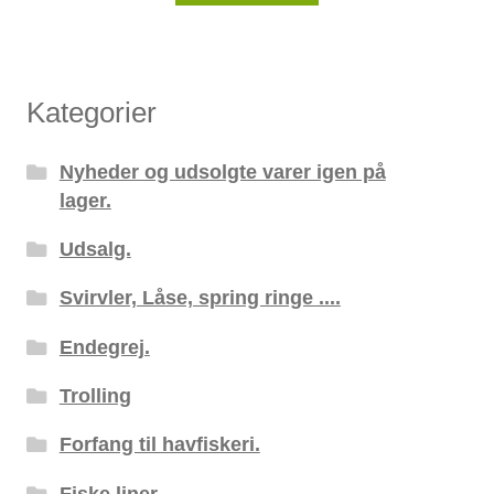
Kategorier
Nyheder og udsolgte varer igen på
lager.
Udsalg.
Svirvler, Låse, spring ringe ....
Endegrej.
Trolling
Forfang til havfiskeri.
Fiske liner.