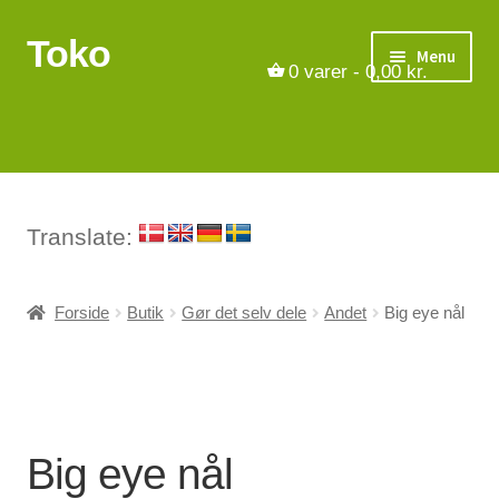
Toko
Spring
Spring
Menu
til
til
0
varer -
0,00
kr.
navigation
indhold
Turbåde
Put & Take
Tips og triks.
Translate:
Foreninger
Forside
Butik
Gør det selv dele
Andet
Big eye nål
Om os
Vilkår
Big eye nål
Kontakt