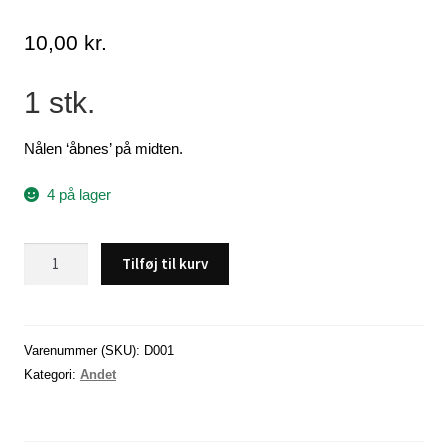
Lagersalg
10,00
kr.
Min Konto
1 stk.
Glemt adgangskode
Nålen ‘åbnes’ på midten.
4 på lager
Big
Tilføj til kurv
eye
nål
antal
Varenummer (SKU):
D001
Kategori:
Andet