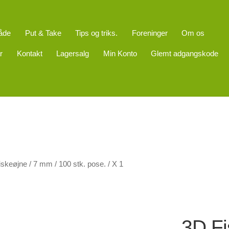
åde
Put & Take
Tips og triks.
Foreninger
Om os
r
Kontakt
Lagersalg
Min Konto
Glemt adgangskode
skeøjne / 7 mm / 100 stk. pose. / X 1
3D Fi