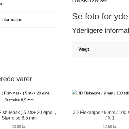
se
X
1
Se foto for yde
antal
 information
Yderligere informa
Vægt
erede varer
Fish-Mask ) 5 stk+ 20 øjne. ,
3D Fiskeøjne / 9 mm / 100 s
Størrelse 8,5 mm
/ X 1
20,00
kr.
12,50
kr.