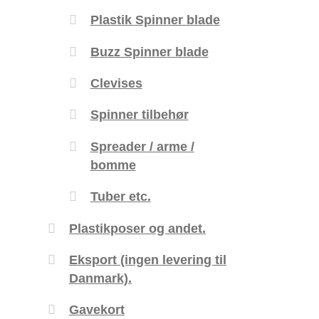
Plastik Spinner blade
Buzz Spinner blade
Clevises
Spinner tilbehør
Spreader / arme /
bomme
Tuber etc.
Plastikposer og andet.
Eksport (ingen levering til
Danmark).
Gavekort