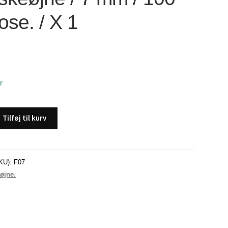
ose. / X 1
r
Tilføj til kurv
KU):
F07
 øjne.