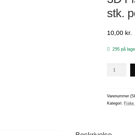
stk. p
10,00
kr.
295 på lage
3D
Fiskeøjne
/
7
mm
Varenummer (S
/
Kategori:
Fiske
100
stk.
pose.
/
Beskrivelse