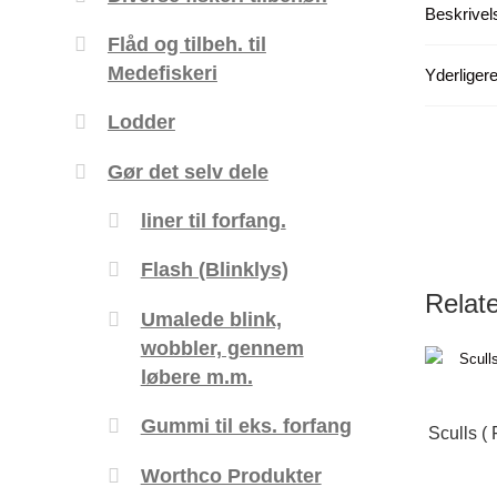
Beskrivel
Flåd og tilbeh. til
Medefiskeri
Yderligere
Lodder
Gør det selv dele
liner til forfang.
Flash (Blinklys)
Relat
Umalede blink,
wobbler, gennem
løbere m.m.
Gummi til eks. forfang
Sculls ( 
Worthco Produkter