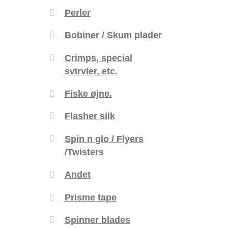
Perler
Bobiner / Skum plader
Crimps, special
svirvler, etc.
Fiske øjne.
Flasher silk
Spin n glo / Flyers
/Twisters
Andet
Prisme tape
Spinner blades