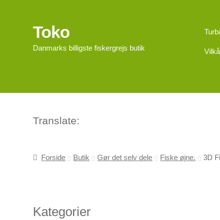
Toko
Spring
Spring
Turb
til
til
Danmarks billigste fiskergrejs butik
Vilkå
navigation
indhold
Translate:
Forside
Butik
Gør det selv dele
Fiske øjne.
3D Fi
Kategorier