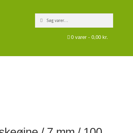
Søg
Søg
efter:
0
varer -
0,00
kr.
skeøjne / 7 mm / 100