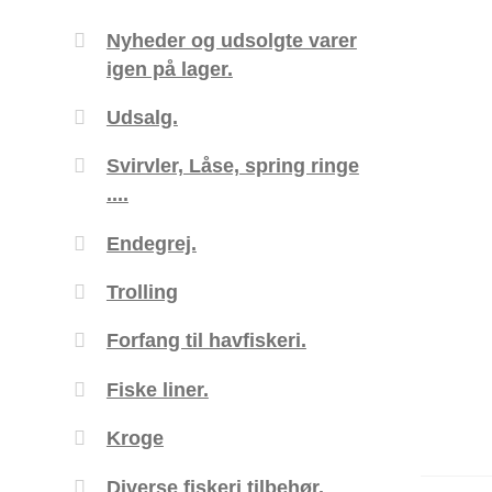
Nyheder og udsolgte varer
igen på lager.
Udsalg.
Svirvler, Låse, spring ringe
....
Endegrej.
Trolling
Forfang til havfiskeri.
Fiske liner.
Kroge
Diverse fiskeri tilbehør.