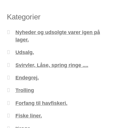
Kategorier
Nyheder og udsolgte varer igen på
lager.
Udsalg.
Svirvler, Låse, spring ringe ....
Endegrej.
Trolling
Forfang til havfiskeri.
Fiske liner.