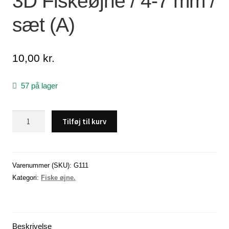
3D Fiskeøjne / 4-7 mm /
sæt (A)
Lagersalg
Min Konto
10,00
kr.
Glemt adgangskode
57 på lager
3D
Tilføj til kurv
Fiskeøjne
/
4-
7
Varenummer (SKU):
G111
mm
Kategori:
Fiske øjne.
/
sæt
(A)
Beskrivelse
antal