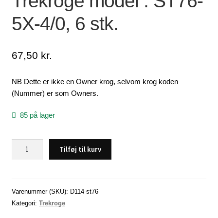
Trekroge model : ST76-
5X-4/0, 6 stk.
Lagersalg
Min Konto
67,50
kr.
Glemt adgangskode
NB Dette er ikke en Owner krog, selvom krog koden
(Nummer) er som Owners.
85 på lager
Trekroge
Tilføj til kurv
model
:
ST76-
5X-
Varenummer (SKU):
D114-st76
4/0,
Kategori:
Trekroge
6