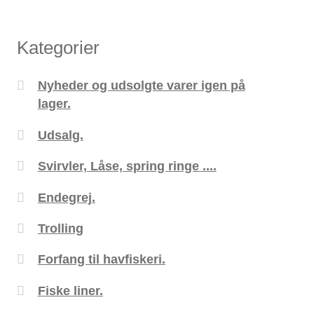
Kategorier
Nyheder og udsolgte varer igen på
lager.
Udsalg.
Svirvler, Låse, spring ringe ....
Endegrej.
Trolling
Forfang til havfiskeri.
Fiske liner.