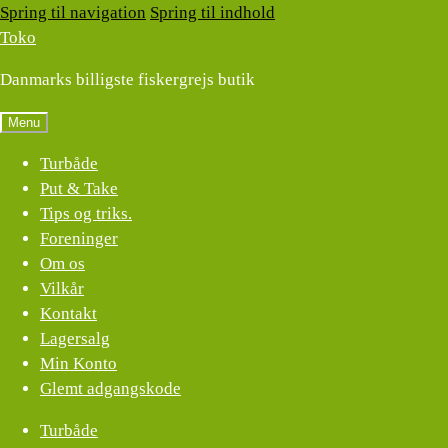
Spring til navigation
Spring til indhold
Toko
Danmarks billigste fiskergrejs butik
Menu
Turbåde
Put & Take
Tips og triks.
Foreninger
Om os
Vilkår
Kontakt
Lagersalg
Min Konto
Glemt adgangskode
Turbåde