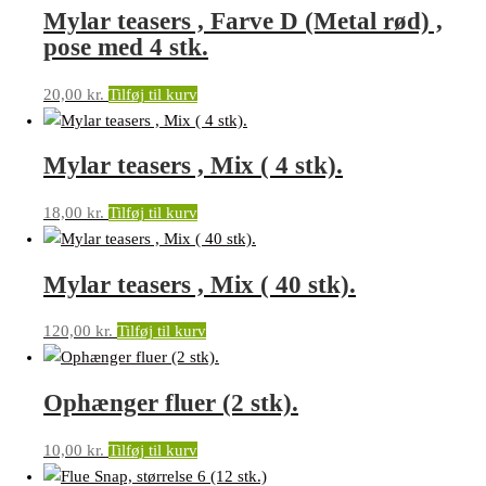
Mylar teasers , Farve D (Metal rød) ,
pose med 4 stk.
20,00
kr.
Tilføj til kurv
Mylar teasers , Mix ( 4 stk).
18,00
kr.
Tilføj til kurv
Mylar teasers , Mix ( 40 stk).
120,00
kr.
Tilføj til kurv
Ophænger fluer (2 stk).
10,00
kr.
Tilføj til kurv