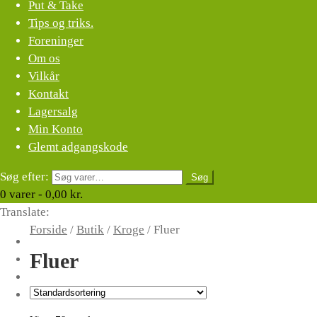
Put & Take
Tips og triks.
Foreninger
Om os
Vilkår
Kontakt
Lagersalg
Min Konto
Glemt adgangskode
Søg efter:
Søg
0
varer -
0,00
kr.
Translate:
Forside
/
Butik
/
Kroge
/
Fluer
Fluer