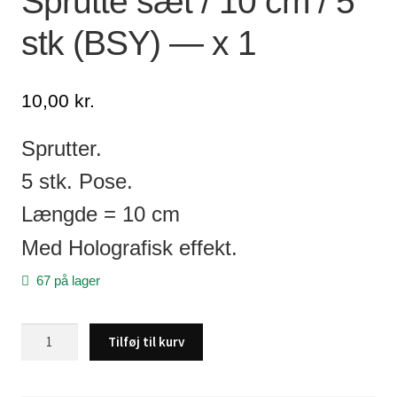
Sprutte sæt / 10 cm / 5
stk (BSY) — x 1
Lagersalg
Min Konto
10,00
kr.
Glemt adgangskode
Sprutter.
5 stk. Pose.
Længde = 10 cm
Med Holografisk effekt.
67 på lager
Sprutte
Tilføj til kurv
sæt
/
10