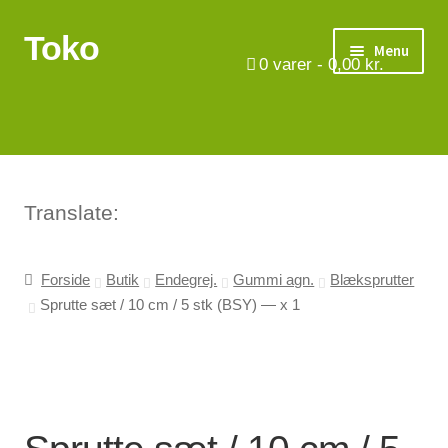
Toko
Spring
Spring
Menu
til
til
0
varer -
0,00
kr.
navigation
indhold
Turbåde
Put & Take
Tips og triks.
Translate:
Foreninger
Forside
Butik
Endegrej.
Gummi agn.
Blæksprutter
Sprutte sæt / 10 cm / 5 stk (BSY) — x 1
Om os
Vilkår
Kontakt