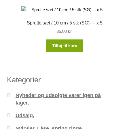
Sprutte sæt / 10 cm / 5 stk (SG) — x 5
36,00
kr.
Tilføj til kurv
Kategorier
Nyheder og udsolgte varer igen på
lager.
Udsalg.
Svirvler, Låse, spring ringe ....