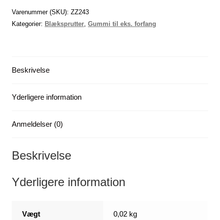
cm
Varenummer (SKU):
ZZ243
/
Kategorier:
Blæksprutter
,
Gummi til eks. forfang
5
stk
(BSY)
Beskrivelse
-
-
x
Yderligere information
1
antal
Anmeldelser (0)
Beskrivelse
Yderligere information
Vægt
0,02 kg