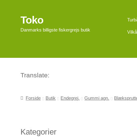
Toko
Spring
Spring
Turb
til
til
Danmarks billigste fiskergrejs butik
Vilkå
navigation
indhold
Translate:
Forside
Butik
Endegrej.
Gummi agn.
Blæksprutt
Kategorier