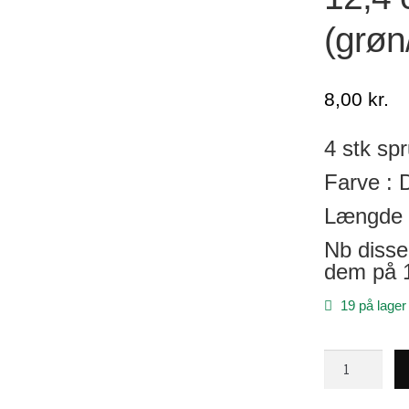
(grøn
8,00
kr.
4 stk spr
Farve : 
Længde 
Nb disse 
dem på 
19 på lager
12,4
cm
Sprutter