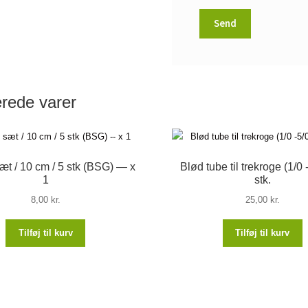
erede varer
æt / 10 cm / 5 stk (BSG) — x
Blød tube til trekroge (1/0 
1
stk.
8,00
kr.
25,00
kr.
Tilføj til kurv
Tilføj til kurv