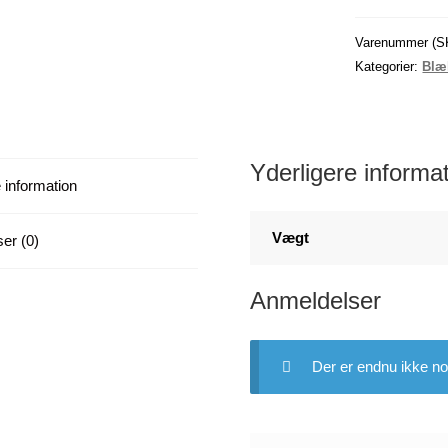
/
4
Varenummer (S
stk
Kategorier:
Blæ
(grøn/sort/gul)
D
antal
Yderligere informa
 information
Vægt
er (0)
Anmeldelser
Der er endnu ikke no