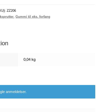
KU):
ZZ206
ksprutter
,
Gummi til eks. forfang
tion
0,04 kg
gle anmeldelser.