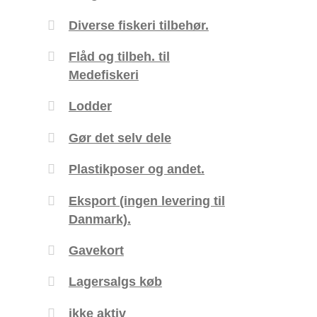
Diverse fiskeri tilbehør.
Flåd og tilbeh. til
Medefiskeri
Lodder
Gør det selv dele
Plastikposer og andet.
Eksport (ingen levering til
Danmark).
Gavekort
Lagersalgs køb
ikke aktiv