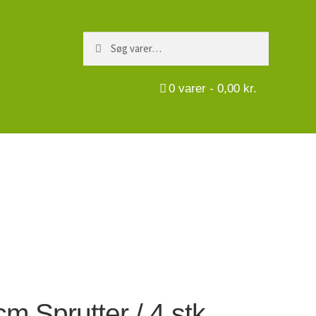
Søg
Søg
efter:
0
varer -
0,00
kr.
cm Sprutter / 4 stk