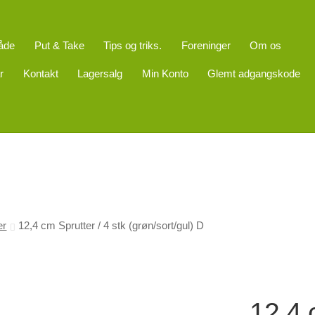
åde
Put & Take
Tips og triks.
Foreninger
Om os
r
Kontakt
Lagersalg
Min Konto
Glemt adgangskode
er
12,4 cm Sprutter / 4 stk (grøn/sort/gul) D
12,4 