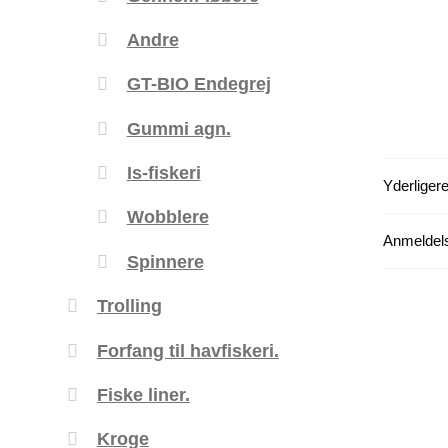
Andre
GT-BIO Endegrej
Gummi agn.
Is-fiskeri
Yderligere
Wobblere
Anmeldels
Spinnere
Trolling
Forfang til havfiskeri.
Fiske liner.
Kroge