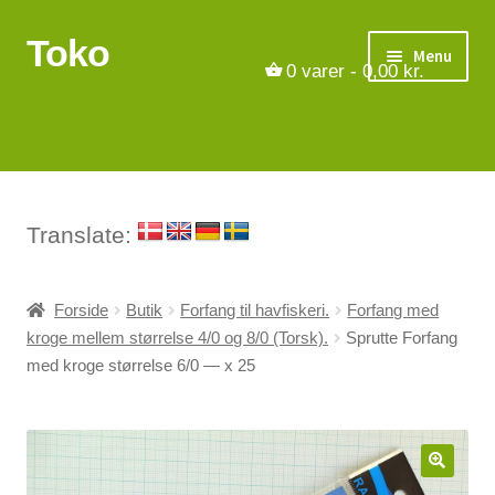
Toko
Spring
Spring
Menu
til
til
0
varer -
0,00
kr.
navigation
indhold
Turbåde
Put & Take
Tips og triks.
Translate:
Foreninger
Forside
Butik
Forfang til havfiskeri.
Forfang med
kroge mellem størrelse 4/0 og 8/0 (Torsk).
Sprutte Forfang
Om os
med kroge størrelse 6/0 — x 25
Vilkår
Kontakt