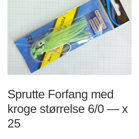
Lagersalg
Min Konto
Glemt adgangskode
Sprutte Forfang med
kroge størrelse 6/0 — x
25