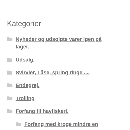
Kategorier
Nyheder og udsolgte varer igen på
lager.
Udsalg.
Svirvler, Låse, spring ringe ....
Endegrej.
Trolling
Forfang til havfiskeri.
Forfang med kroge mindre en