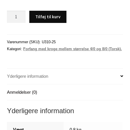
Sprutte
Tilføj til kurv
Forfang
med
kroge
størrelse
Varenummer (SKU):
U310-25
6/0
Kategori:
Forfang med kroge mellem størrelse 4/0 og 8/0 (Torsk).
-
-
x
Yderligere information
25
antal
Anmeldelser (0)
Yderligere information
Vægt
0,8 kg