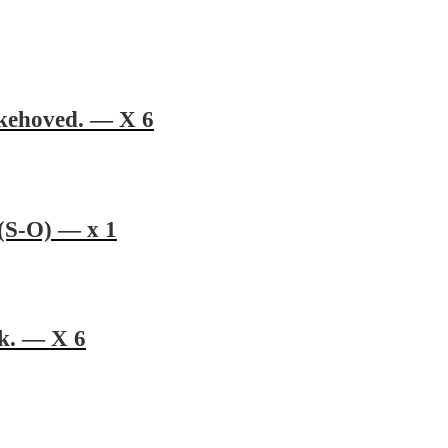
skehoved. — X 6
 (S-O) — x 1
sk. — X 6