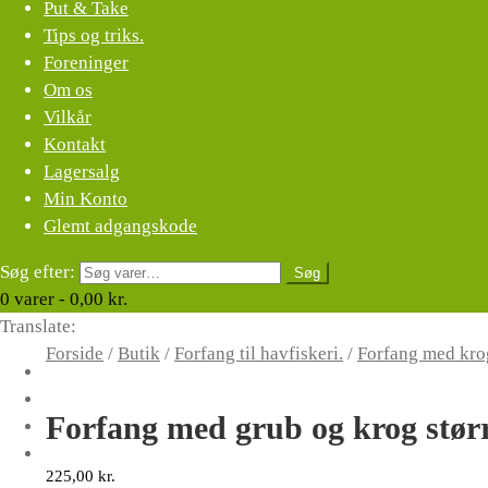
Put & Take
Tips og triks.
Foreninger
Om os
Vilkår
Kontakt
Lagersalg
Min Konto
Glemt adgangskode
Søg efter:
Søg
0
varer -
0,00
kr.
Translate:
Forside
/
Butik
/
Forfang til havfiskeri.
/
Forfang med krog
Forfang med grub og krog størr
225,00
kr.