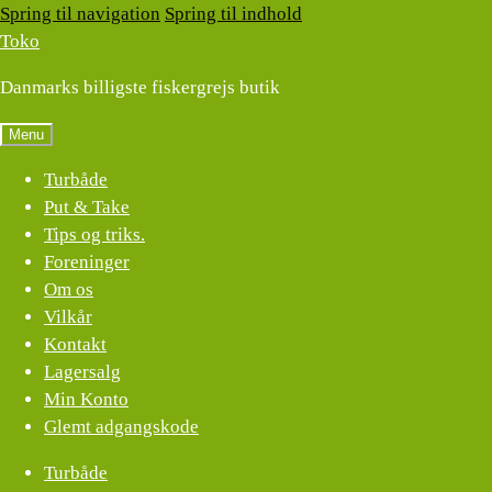
Spring til navigation
Spring til indhold
Toko
Danmarks billigste fiskergrejs butik
Menu
Turbåde
Put & Take
Tips og triks.
Foreninger
Om os
Vilkår
Kontakt
Lagersalg
Min Konto
Glemt adgangskode
Turbåde