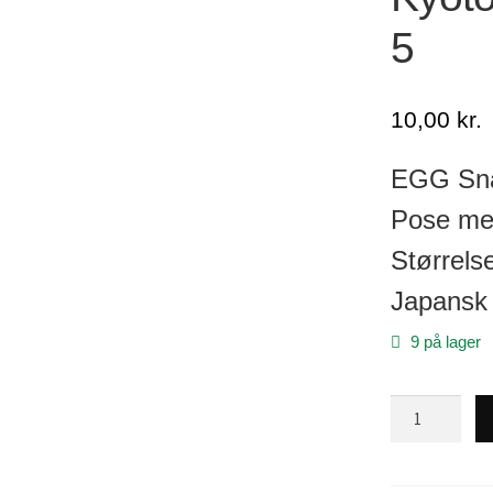
5
10,00
kr.
EGG Sn
Pose med
Størrelse
Japansk
9 på lager
Kyoto
EGG
Snap,
størrelse