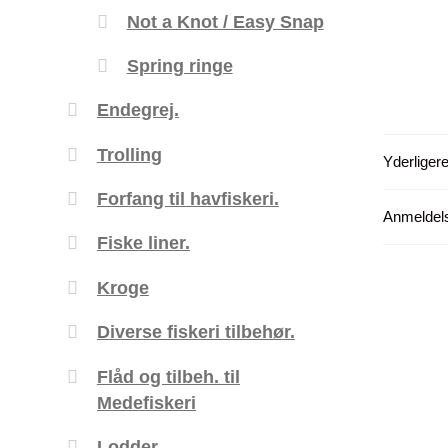
Not a Knot / Easy Snap
Spring ringe
Endegrej.
Trolling
Yderligere
Forfang til havfiskeri.
Anmeldels
Fiske liner.
Kroge
Diverse fiskeri tilbehør.
Flåd og tilbeh. til
Medefiskeri
Lodder