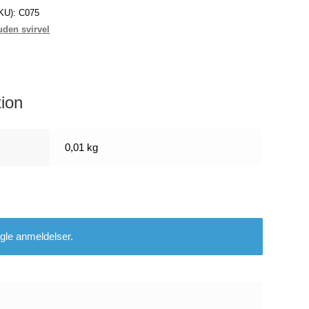
KU):
C075
uden svirvel
tion
0,01 kg
gle anmeldelser.