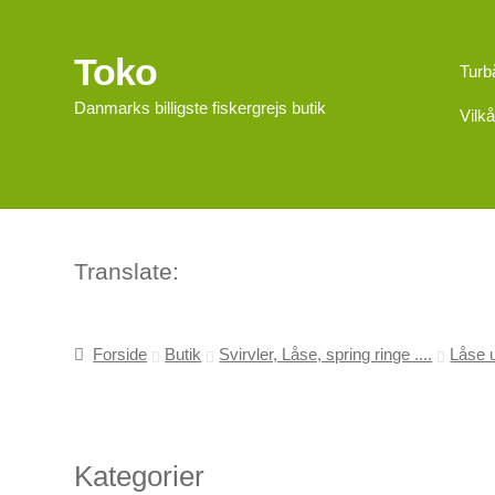
Toko
Spring
Spring
Turb
til
til
Danmarks billigste fiskergrejs butik
Vilkå
navigation
indhold
Translate:
Forside
Butik
Svirvler, Låse, spring ringe ....
Låse 
Kategorier