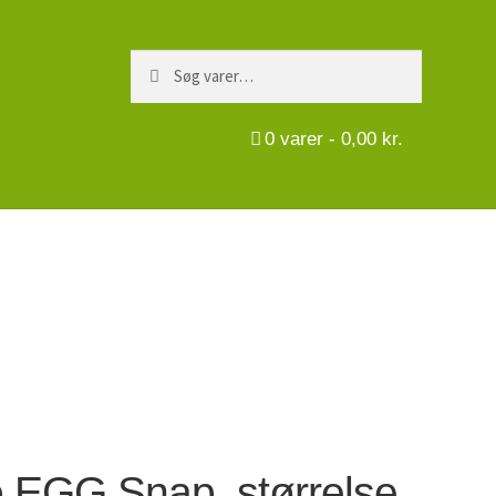
Søg
Søg
efter:
0
varer -
0,00
kr.
 EGG Snap, størrelse