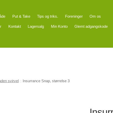
åde
Put & Take
Tips og triks.
Foreninger
Om os
r
Kontakt
Lagersalg
Min Konto
Glemt adgangskode
uden svirvel
Insurrance Snap, størrelse 3
Insur