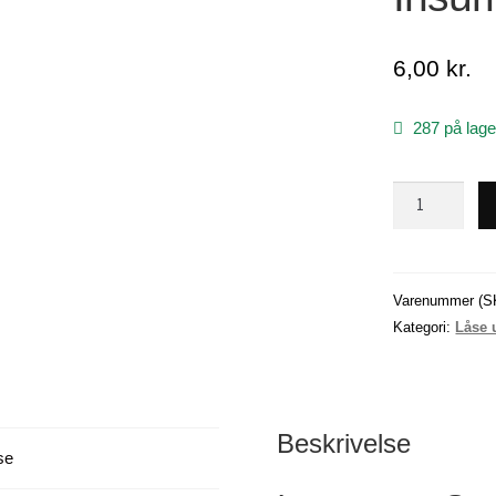
6,00
kr.
287 på lage
Insurrance
Snap,
størrelse
3
antal
Varenummer (S
Kategori:
Låse 
Beskrivelse
se