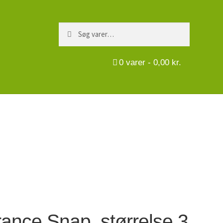
Søg
Søg
efter:
0
varer -
0,00
kr.
rance Snap, størrelse 3