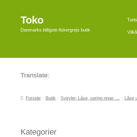
Toko
Spring
Spring
Turb
til
til
Danmarks billigste fiskergrejs butik
Vilkå
navigation
indhold
Translate:
Forside
Butik
Svirvler, Låse, spring ringe ....
Låse 
Kategorier