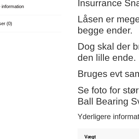
Insurrance Sn
 information
Låsen er mege
er (0)
begge ender.
Dog skal der b
den lille ende.
Bruges evt sa
Se foto for st
Ball Bearing Sv
Yderligere informa
Vægt