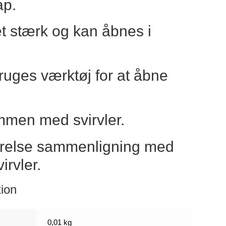
ap.
t stærk og kan åbnes i
ruges værktøj for at åbne
mmen med svirvler.
ørrelse sammenligning med
irvler.
tion
0,01 kg