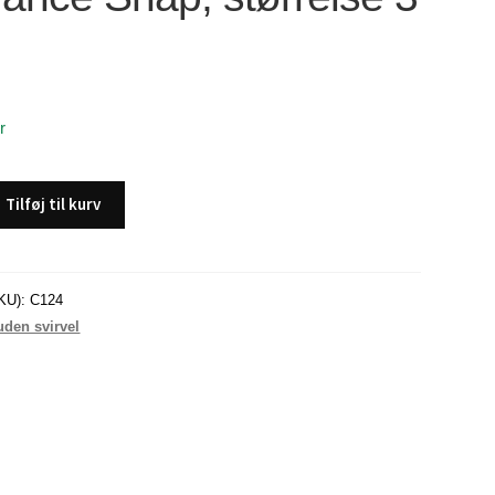
r
Tilføj til kurv
KU):
C124
uden svirvel