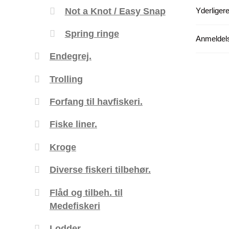
Not a Knot / Easy Snap
Yderligere
Spring ringe
Anmeldels
Endegrej.
Trolling
Forfang til havfiskeri.
Fiske liner.
Kroge
Diverse fiskeri tilbehør.
Flåd og tilbeh. til
Medefiskeri
Lodder