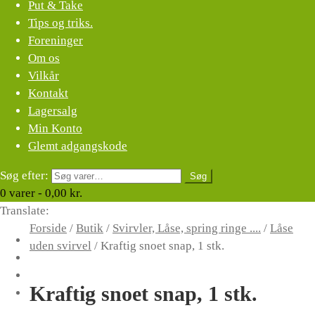
Put & Take
Tips og triks.
Foreninger
Om os
Vilkår
Kontakt
Lagersalg
Min Konto
Glemt adgangskode
Søg efter:
Søg
0
varer -
0,00
kr.
Translate:
Forside
/
Butik
/
Svirvler, Låse, spring ringe ....
/
Låse
uden svirvel
/
Kraftig snoet snap, 1 stk.
Kraftig snoet snap, 1 stk.