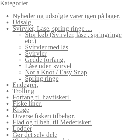
Kategorier
Nyheder og udsolgte varer igen på lager.
Udsalg.
Svirvler, Låse, spring ringe ....
Stor køb (Svirvler, låse , springringe
etc.)
Svirvler med lås
Svirvler
Gedde forfang.
Låse uden svirvel
Not a Knot / Easy Snap
Spring ringe
Endegrej.
Trolling
Forfang til havfiskeri.
Fiske liner.
Kroge
Diverse fiskeri tilbehør.
Flåd og tilbeh. til Medefiskeri
Lodder
Gør det selv dele