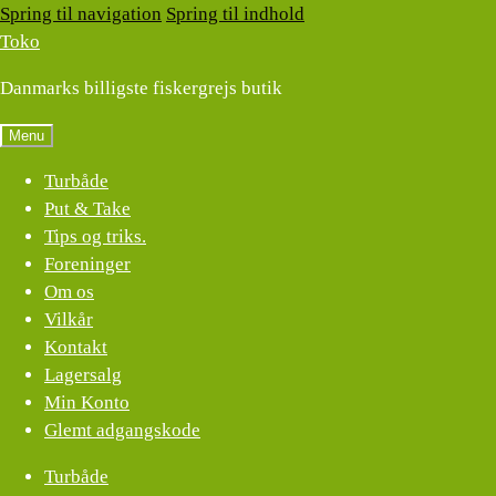
Spring til navigation
Spring til indhold
Toko
Danmarks billigste fiskergrejs butik
Menu
Turbåde
Put & Take
Tips og triks.
Foreninger
Om os
Vilkår
Kontakt
Lagersalg
Min Konto
Glemt adgangskode
Turbåde