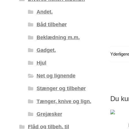
Andet.
Båd tilbehør
Beklædning m.m.
Gadget.
Yderligere
Hjul
Net og lignende
Stænger og tilbehør
Du ku
Tænger, knive og lign.
Grejæsker
Flåd og tilbeh. til