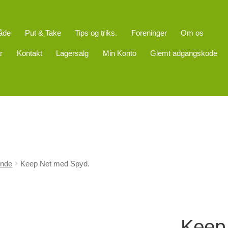
åde
Put & Take
Tips og triks.
Foreninger
Om os
r
Kontakt
Lagersalg
Min Konto
Glemt adgangskode
ende
Keep Net med Spyd.
Keep