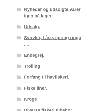
Nyheder og udsolgte varer
igen på lager.
Udsalg.
Svirvler, Låse, spring ringe
....
Endegrej.
Trolling
Forfang til havfiskeri.
Fiske liner.
Kroge
Diverse fiskeri tilbehør.