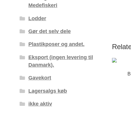
Medefiskeri
Lodder
Gør det selv dele
Plastikposer og andet.
Relat
Eksport (ingen levering til
Danmark).
B
Gavekort
Lagersalgs køb
ikke aktiv