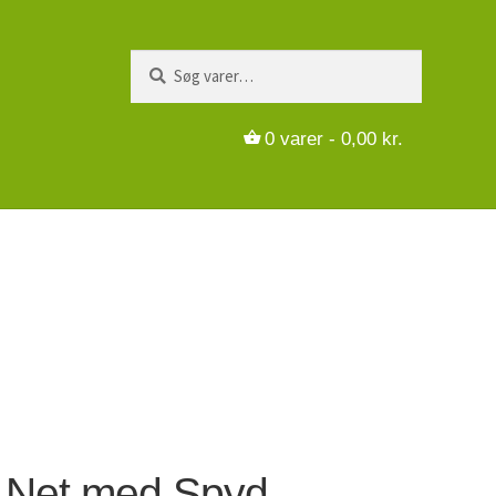
Søg
Søg
efter:
0
varer -
0,00
kr.
 Net med Spyd.