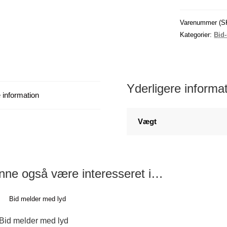
Spyd.
antal
Varenummer (S
Kategorier:
Bid-
Yderligere informa
 information
Vægt
nne også være interesseret i…
Bid melder med lyd