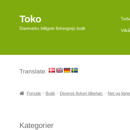
Toko
Spring
Spring
Turb
til
til
Danmarks billigste fiskergrejs butik
Vilkå
navigation
indhold
Translate:
Forside
Butik
Diverse fiskeri tilbehør.
Net og lign
Kategorier