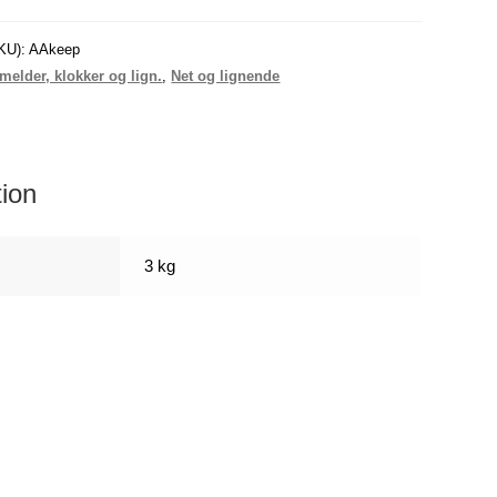
KU):
AAkeep
melder, klokker og lign.
,
Net og lignende
tion
3 kg