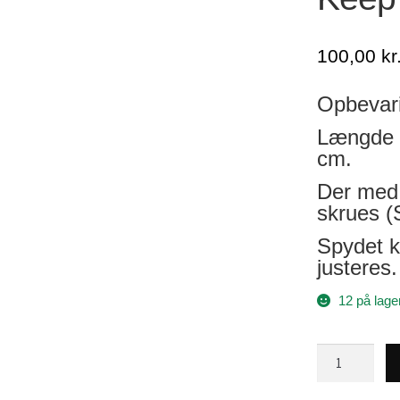
100,00
kr
Opbevar
Længde 
cm.
Der med 
skrues (S
Spydet k
justeres.
12 på lage
Keep
Net
med