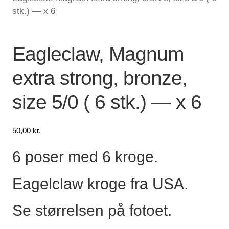
stk.) — x 6
Lagersalg
Min Konto
Eagleclaw, Magnum
extra strong, bronze,
Glemt adgangskode
size 5/0 ( 6 stk.) — x 6
50,00
kr.
6 poser med 6 kroge.
Eagelclaw kroge fra USA.
Se størrelsen på fotoet.