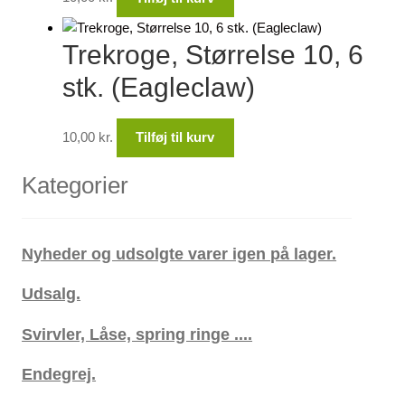
Trekroge, Størrelse 10, 6
stk. (Eagleclaw)
10,00
kr.
Tilføj til kurv
Kategorier
Nyheder og udsolgte varer igen på lager.
Udsalg.
Svirvler, Låse, spring ringe ....
Endegrej.