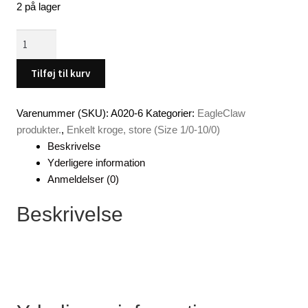
2 på lager
Eagleclaw,
Magnum
extra
Tilføj til kurv
strong,
bronze,
Varenummer (SKU):
A020-6
Kategorier:
EagleClaw
size
produkter.
,
Enkelt kroge, store (Size 1/0-10/0)
5/0
Beskrivelse
(
Yderligere information
6
Anmeldelser (0)
stk.)
-
Beskrivelse
-
-
x
6
antal