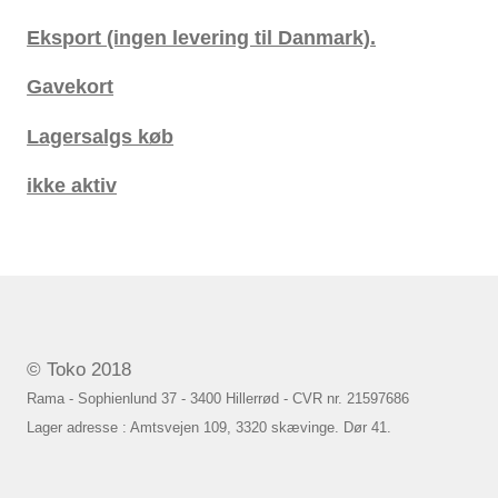
Eksport (ingen levering til Danmark).
Gavekort
Lagersalgs køb
ikke aktiv
© Toko 2018
Rama - Sophienlund 37 - 3400 Hillerrød - CVR nr. 21597686
Lager adresse : Amtsvejen 109, 3320 skævinge. Dør 41.