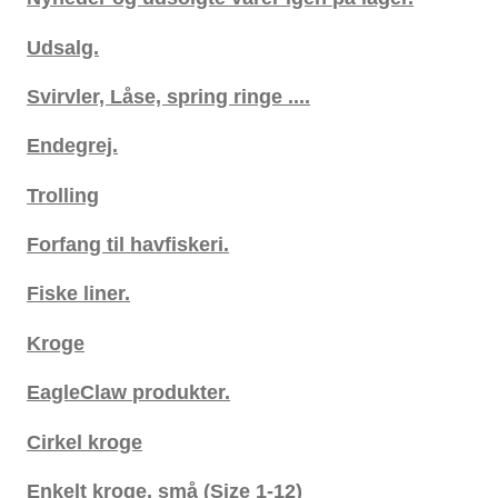
Udsalg.
Svirvler, Låse, spring ringe ....
Endegrej.
Trolling
Forfang til havfiskeri.
Fiske liner.
Kroge
EagleClaw produkter.
Cirkel kroge
Enkelt kroge, små (Size 1-12)