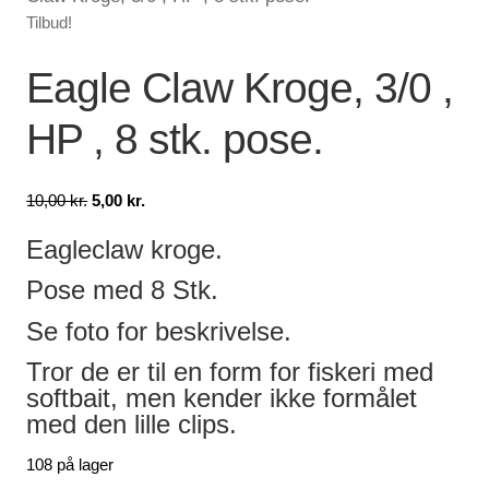
Tilbud!
Lagersalg
Eagle Claw Kroge, 3/0 ,
Min Konto
HP , 8 stk. pose.
Glemt adgangskode
Den
Den
10,00
kr.
5,00
kr.
oprindelige
aktuelle
Eagleclaw kroge.
pris
pris
var:
er:
Pose med 8 Stk.
10,00 kr..
5,00 kr..
Se foto for beskrivelse.
Tror de er til en form for fiskeri med
softbait, men kender ikke formålet
med den lille clips.
108 på lager