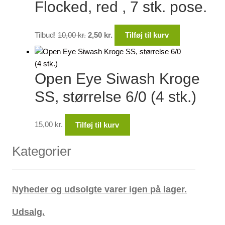
Flocked, red , 7 stk. pose.
Den
Den
Tilbud!
10,00
kr.
2,50
kr.
Tilføj til kurv
oprindelige
aktuelle
pris
pris
var:
er:
Open Eye Siwash Kroge
10,00 kr..
2,50 kr..
SS, størrelse 6/0 (4 stk.)
15,00
kr.
Tilføj til kurv
Kategorier
Nyheder og udsolgte varer igen på lager.
Udsalg.