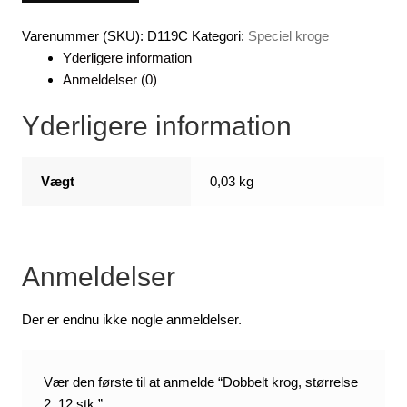
2,
12
Varenummer (SKU):
D119C
Kategori:
Speciel kroge
stk.
Yderligere information
antal
Anmeldelser (0)
Yderligere information
Vægt
0,03 kg
Anmeldelser
Der er endnu ikke nogle anmeldelser.
Vær den første til at anmelde “Dobbelt krog, størrelse
2, 12 stk.”