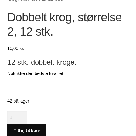
Lagersalg
Dobbelt krog, størrelse
2, 12 stk.
Min Konto
Glemt adgangskode
10,00
kr.
12 stk. dobbelt kroge.
Nok ikke den bedste kvalitet
42 på lager
Dobbelt
krog,
størrelse
Tilføj til kurv