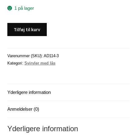
1 på lager
Ballbearing
Tilføj til kurv
swivel
med
coastlock
snap,
Varenummer (SKU):
AD114-3
størrelse
Kategori:
Svirvler med lås
7
(3
stk)
Yderligere information
antal
Anmeldelser (0)
Yderligere information