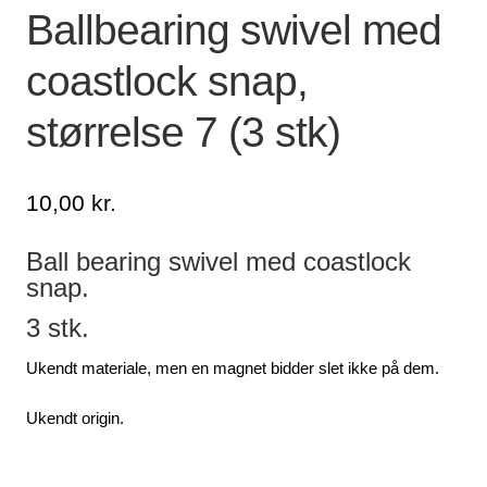
Ballbearing swivel med
Lagersalg
coastlock snap,
Min Konto
størrelse 7 (3 stk)
Glemt adgangskode
10,00
kr.
Ball bearing swivel med coastlock
snap.
3 stk.
Ukendt materiale, men en magnet bidder slet ikke på dem.
Ukendt origin.