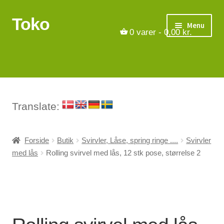
Toko
Spring
Spring
Menu
til
til
0
varer -
0,00
kr.
navigation
indhold
Turbåde
Put & Take
Tips og triks.
Translate:
Foreninger
Forside
Butik
Svirvler, Låse, spring ringe ....
Svirvler
med lås
Rolling svirvel med lås, 12 stk pose, størrelse 2
Om os
Vilkår
Kontakt