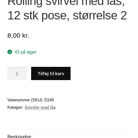
Rolling svirvel med lås,
Lagersalg
12 stk pose, størrelse 2
Min Konto
8,00
kr.
Glemt adgangskode
43 på lager
Rolling
Tilføj til kurv
svirvel
med
lås,
12
Varenummer (SKU):
D149
stk
Kategori:
Svirvler med lås
pose,
størrelse
2
Beskrivelse
antal