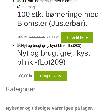
pris
pris
var:
er:
100 stk. børneringe med
100,00 kr..
50,00 kr..
Blomster (Justerbar).
Den
Den
Tilbud!
100,00
kr.
50,00
kr.
Tilføj til kurv
oprindelige
aktuelle
pris
pris
Nyt og brugt grej, kyst
var:
er:
100,00 kr..
50,00 kr..
blink -(Lot209)
100,00
kr.
Tilføj til kurv
Kategorier
Nyheder og udsolgte varer igen på lager.