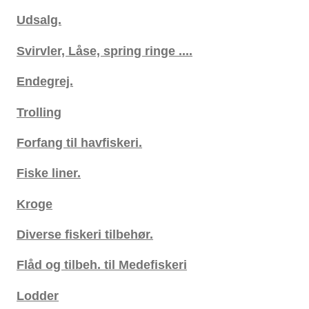
Udsalg.
Svirvler, Låse, spring ringe ....
Endegrej.
Trolling
Forfang til havfiskeri.
Fiske liner.
Kroge
Diverse fiskeri tilbehør.
Flåd og tilbeh. til Medefiskeri
Lodder