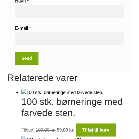
Navn
*
E-mail
*
Relaterede varer
100 stk. børneringe med
farvede sten.
Den
Den
Tilbud!
100,00
kr.
50,00
kr.
Tilføj til kurv
oprindelige
aktuelle