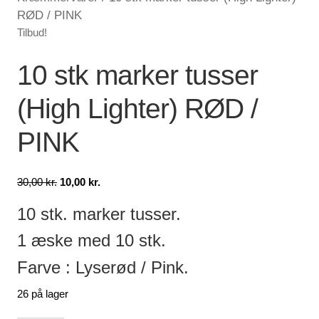
RØD / PINK
Lagersalg
Tilbud!
Min Konto
10 stk marker tusser
(High Lighter) RØD /
Glemt adgangskode
PINK
Den
Den
30,00
kr.
10,00
kr.
oprindelige
aktuelle
10 stk. marker tusser.
pris
pris
var:
er:
1 æske med 10 stk.
30,00 kr..
10,00 kr..
Farve : Lyserød / Pink.
26 på lager