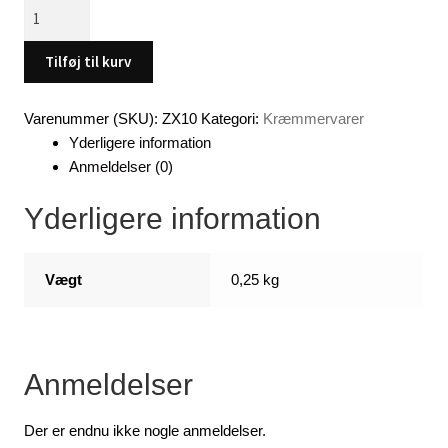
10
stk
marker
Tilføj til kurv
tusser
(High
Varenummer (SKU):
ZX10
Kategori:
Kræmmervarer
Lighter)
Yderligere information
RØD
Anmeldelser (0)
/
PINK
Yderligere information
antal
Vægt
0,25 kg
Anmeldelser
Der er endnu ikke nogle anmeldelser.