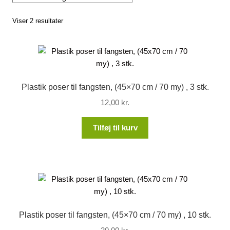
Lagersalg
Viser 2 resultater
Min Konto
Glemt adgangskode
Plastik poser til fangsten, (45×70 cm / 70 my) , 3 stk.
12,00
kr.
Tilføj til kurv
Plastik poser til fangsten, (45×70 cm / 70 my) , 10 stk.