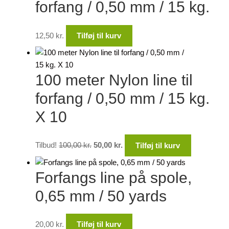
forfang / 0,50 mm / 15 kg.
12,50
kr.
Tilføj til kurv
100 meter Nylon line til
forfang / 0,50 mm / 15 kg.
X 10
Den
Den
Tilbud!
100,00
kr.
50,00
kr.
Tilføj til kurv
oprindelige
aktuelle
pris
pris
Forfangs line på spole,
var:
er:
100,00 kr..
50,00 kr..
0,65 mm / 50 yards
20,00
kr.
Tilføj til kurv