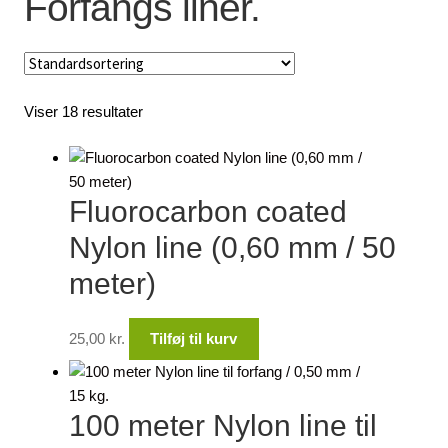
Forfangs liner.
Lagersalg
Min Konto
Viser 18 resultater
Glemt adgangskode
Fluorocarbon coated
Nylon line (0,60 mm / 50
meter)
25,00
kr.
Tilføj til kurv
100 meter Nylon line til