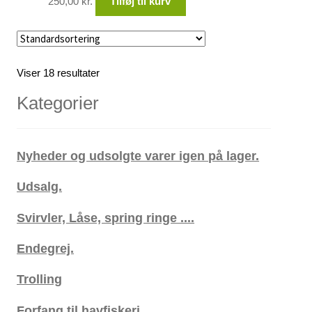
250,00
kr.
Tilføj til kurv
Viser 18 resultater
Kategorier
Nyheder og udsolgte varer igen på lager.
Udsalg.
Svirvler, Låse, spring ringe ....
Endegrej.
Trolling
Forfang til havfiskeri.